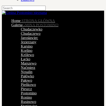
Home
STRONA GŁÓWNA
Galeria
GMINA POSTOMINO
Chudaczewko
Chudaczewo
Jarosławiec
Jezierzany
Karsino
Korlino
Królewo
Łącko
Marszewo
Naćmierz
Nosalin
Pałówko
Pałowo
Pieńkowo
Pieszcz
Postomino
Ronino
Rusinowo
Staniewice