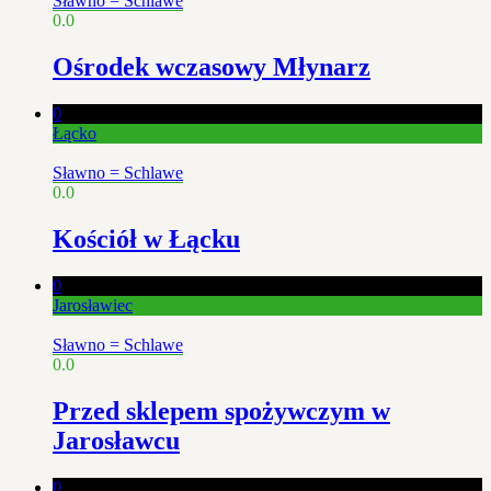
Sławno = Schlawe
0.0
Ośrodek wczasowy Młynarz
0
Łącko
Sławno = Schlawe
0.0
Kościół w Łącku
0
Jarosławiec
Sławno = Schlawe
0.0
Przed sklepem spożywczym w
Jarosławcu
0