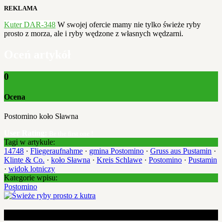
REKLAMA
Kuter DAR-348
W swojej ofercie mamy nie tylko świeże ryby
prosto z morza, ale i ryby wędzone z własnych wędzarni.
Oceń artykół
0
Ocena
Postomino koło Sławna
User Rating:
Be the first one !
Tagi w artykule:
14748
·
Fliegeraufnahme
·
gmina Postomino
·
Gruss aus Pustamin
·
Klinte & Co.
·
koło Sławna
·
Kreis Schlawe
·
Postomino
·
Pustamin
·
widok lotniczy
Kategorie wpisu:
Postomino
Ostatnie artykuły