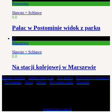
Postomino
Sławno = Schlawe
0.0
Pałac w Postominie widok z parku
0
Marszewo
Sławno = Schlawe
0.0
Na stacji kolejowej w Marszewie
Herder-Institut
-
Indeks kategorii
-
Tag Index
-
Polityka prywatności
-
Regulamin
-
Skup
-
Oferta
-
Przydatne linki
-
Kontakt
Materiały zawarte na tej stronie pochodzą ze zbiorów własnych i nie
mogą być kopiowane, powielane, modyfikowane i publikowane w
żaden sposób bez pisemnej zgody właściciela strony.
Copyright © 2019 - 2026
postomino.com.pl
. All rights reserved.