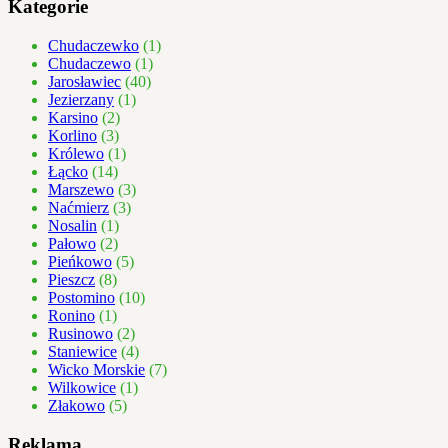
Kategorie
Chudaczewko
(1)
Chudaczewo
(1)
Jarosławiec
(40)
Jezierzany
(1)
Karsino
(2)
Korlino
(3)
Królewo
(1)
Łącko
(14)
Marszewo
(3)
Naćmierz
(3)
Nosalin
(1)
Pałowo
(2)
Pieńkowo
(5)
Pieszcz
(8)
Postomino
(10)
Ronino
(1)
Rusinowo
(2)
Staniewice
(4)
Wicko Morskie
(7)
Wilkowice
(1)
Złakowo
(5)
Reklama