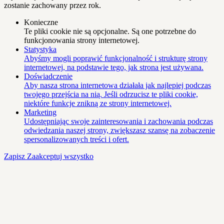
zostanie zachowany przez rok.
Konieczne
Te pliki cookie nie są opcjonalne. Są one potrzebne do
funkcjonowania strony internetowej.
Statystyka
Abyśmy mogli poprawić funkcjonalność i strukturę strony
internetowej, na podstawie tego, jak strona jest używana.
Doświadczenie
Aby nasza strona internetowa działała jak najlepiej podczas
twojego przejścia na nią. Jeśli odrzucisz te pliki cookie,
niektóre funkcje znikną ze strony internetowej.
Marketing
Udostępniając swoje zainteresowania i zachowania podczas
odwiedzania naszej strony, zwiększasz szansę na zobaczenie
spersonalizowanych treści i ofert.
Zapisz
Zaakceptuj wszystko