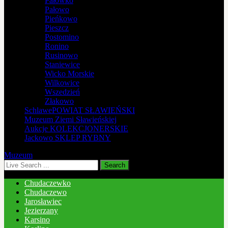
Pałówko
Pałowo
Pieńkowo
Pieszcz
Postomino
Ronino
Rusinowo
Staniewice
Wicko Morskie
Wilkowice
Wszedzień
Złakowo
Schlawe
POWIAT SŁAWIEŃSKI
Muzeum
Ziemi Sławieńskiej
Aukcje
KOLEKCJONERSKIE
Jackowo
SKLEP RYBNY
Muzeum
Chudaczewko
Chudaczewo
Jarosławiec
Jezierzany
Karsino