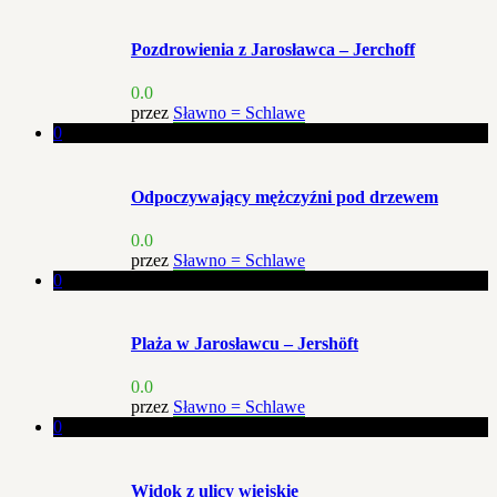
Pozdrowienia z Jarosławca – Jerchoff
0.0
przez
Sławno = Schlawe
0
Odpoczywający mężczyźni pod drzewem
0.0
przez
Sławno = Schlawe
0
Plaża w Jarosławcu – Jershöft
0.0
przez
Sławno = Schlawe
0
Widok z ulicy wiejskie