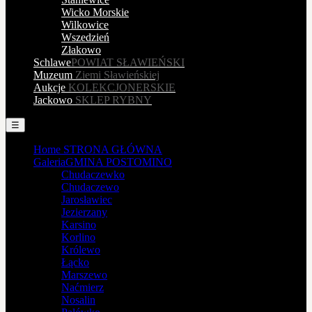
Wicko Morskie
Wilkowice
Wszedzień
Złakowo
Schlawe
POWIAT SŁAWIEŃSKI
Muzeum
Ziemi Sławieńskiej
Aukcje
KOLEKCJONERSKIE
Jackowo
SKLEP RYBNY
☰
Home
STRONA GŁÓWNA
Galeria
GMINA POSTOMINO
Chudaczewko
Chudaczewo
Jarosławiec
Jezierzany
Karsino
Korlino
Królewo
Łącko
Marszewo
Naćmierz
Nosalin