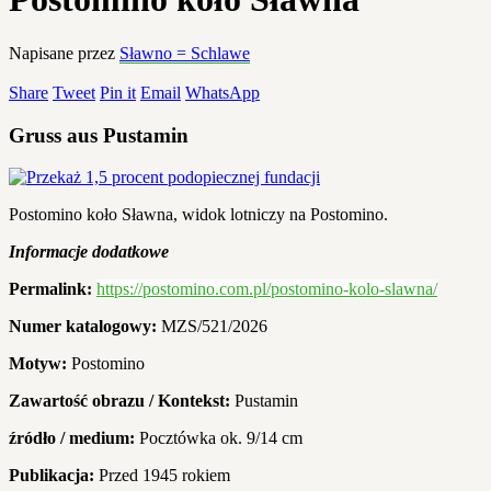
Napisane przez
Sławno = Schlawe
Share
Tweet
Pin it
Email
WhatsApp
Gruss aus Pustamin
Postomino koło Sławna, widok lotniczy na Postomino.
Informacje dodatkowe
Permalink:
https://postomino.com.pl/postomino-kolo-slawna/
Numer katalogowy:
MZS/521/2026
Motyw:
Postomino
Zawartość obrazu / Kontekst:
Pustamin
źródło / medium:
Pocztówka ok. 9/14 cm
Publikacja:
Przed 1945 rokiem