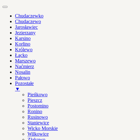
Chudaczewko
Chudaczewo
Jarosławiec
Jezierzany
Karsino
Korlino
Królewo
Łącko
Marszewo
Naćmierz
Nosalin
Pałowo
Pozostałe
▼
Pieńkowo
Pieszcz
Postomino
Ronino
Rusinowo
Staniewice
Wicko Morskie
Wilkowice
Złakowo