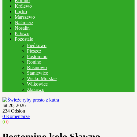
Korlino
Królewo
Łącko
Marszewo
Naćmierz
Nosalin
Pałowo
Pozostałe
Pieńkowo
Pieszcz
Postomino
Ronino
Rusinowo
Staniewice
Wicko Morskie
Wilkowice
Złakowo
lut 20, 2026
234
Odsłon
0 Komentarze
0
0
Postomino koło Sławna