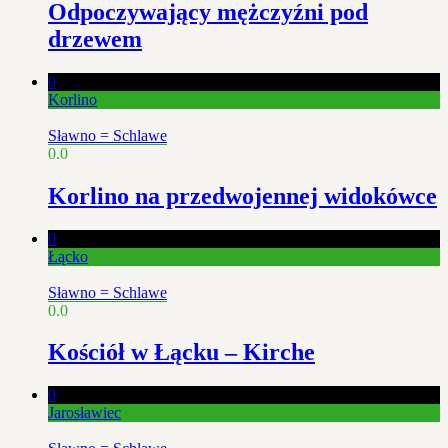
Odpoczywający mężczyźni pod
drzewem
0
Korlino
Sławno = Schlawe
0.0
Korlino na przedwojennej widokówce
0
Łącko
Sławno = Schlawe
0.0
Kościół w Łącku – Kirche
0
Jarosławiec