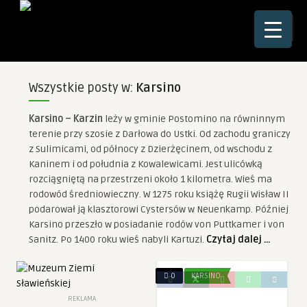
☰
Wszystkie posty w:
Karsino
Karsino – Karzin
leży w gminie Postomino na równinnym
terenie przy szosie z Darłowa do Ustki. Od zachodu graniczy
z Sulimicami, od północy z Dzierżęcinem, od wschodu z
Kaninem i od południa z Kowalewicami. Jest ulicówką
rozciągniętą na przestrzeni około 1 kilometra. Wieś ma
rodowód średniowieczny. W 1275 roku książę Rugii Wisław II
podarował ją klasztorowi Cystersów w Neuenkamp. Później
Karsino przeszło w posiadanie rodów von Puttkamer i von
Sanitz. Po 1400 roku wieś nabyli Kartuzi.
Czytaj dalej …
0
KARSINO
REKLAMA