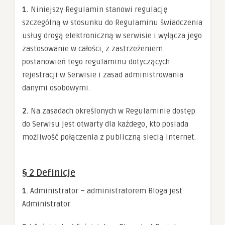
1.
Niniejszy Regulamin stanowi regulację
Konieczne
Te pliki cookie
szczególną w stosunku do Regulaminu świadczenia
nie są
usług drogą elektroniczną w serwisie i wyłącza jego
opcjonalne. Są
one potrzebne
zastosowanie w całości, z zastrzeżeniem
do
postanowień tego regulaminu dotyczących
funkcjonowania
strony
rejestracji w Serwisie i zasad administrowania
internetowej.
danymi osobowymi.
2.
Na zasadach określonych w Regulaminie dostęp
Statystyka
Abyśmy mogli
do Serwisu jest otwarty dla każdego, kto posiada
poprawić
możliwość połączenia z publiczną siecią Internet.
funkcjonalność
i strukturę
strony
internetowej,
§ 2 Definicje
na podstawie
tego, jak
strona jest
1
. Administrator – administratorem Bloga jest
używana.
Administrator