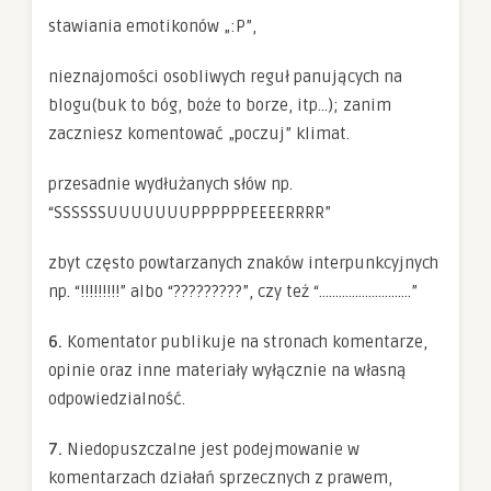
stawiania emotikonów „:P”,
nieznajomości osobliwych reguł panujących na
blogu(buk to bóg, boże to borze, itp…); zanim
zaczniesz komentować „poczuj” klimat.
przesadnie wydłużanych słów np.
“SSSSSSUUUUUUUPPPPPPEEEERRRR”
zbyt często powtarzanych znaków interpunkcyjnych
np. “!!!!!!!!!” albo “?????????”, czy też “……………………….”
6.
Komentator publikuje na stronach komentarze,
opinie oraz inne materiały wyłącznie na własną
odpowiedzialność.
7.
Niedopuszczalne jest podejmowanie w
komentarzach działań sprzecznych z prawem,