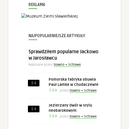
REKLAMA
NAJPOPULARNIEJSZE ARTYKUŁY
Sprawdziłem popularne Jackowo
w Jarosławcu
Napisane przez
Sławno = Schlawe
Pomorska fabryka obuwia
0
Paul Lamke w Chudaczewie
0.0
przez
Sławno = Schlawe
Jezierzany Dwór w stylu
0
neobarokowym
0.0
przez
Sławno = Schlawe