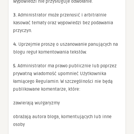
wypowiedzi nie przysługuje odwołanie.
spersonalizowanych
treści i ofert.
3.
Administrator może przenosić i arbitralnie
kasować tematy oraz wypowiedzi bez podawania
przyczyn.
4.
Uprzejmie proszę o uszanowanie panujących na
blogu reguł komentowania tekstów.
5.
Administrator ma prawo publicznie lub poprzez
prywatną wiadomość upomnieć Użytkownika
łamiącego Regulamin. W szczególności nie będą
publikowane komentarze, które:
zawierają wulgaryzmy
obrażają autora bloga, komentujących lub inne
osoby