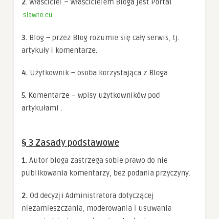
2
. Właściciel – Właścicielem Bloga jest Portal
Doświadczenie
Aby nasza
slawno.eu
strona
internetowa
3.
Blog – przez Blog rozumie się cały serwis, tj.
działała jak
najlepiej
artykuły i komentarze.
podczas twojego
przejścia na nią.
4.
Użytkownik – osoba korzystająca z Bloga.
Jeśli odrzucisz te
pliki cookie,
niektóre funkcje
5
. Komentarze – wpisy użytkowników pod
znikną ze strony
internetowej.
artykułami .
Marketing
§ 3 Zasady podstawowe
Udostępniając
swoje
1
. Autor bloga zastrzega sobie prawo do nie
zainteresowania i
zachowania
publikowania komentarzy, bez podania przyczyny.
podczas
odwiedzania naszej
2.
Od decyzji Administratora dotyczącej
strony, zwiększasz
szansę na
niezamieszczania, moderowania i usuwania
zobaczenie