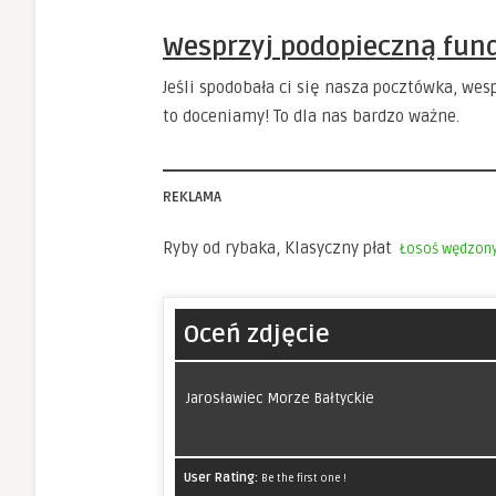
Wesprzyj podopieczną fund
Jeśli spodobała ci się nasza pocztówka, we
to doceniamy! To dla nas bardzo ważne.
REKLAMA
Ryby od rybaka, Klasyczny płat
Łosoś wędzon
Oceń zdjęcie
Jarosławiec Morze Bałtyckie
User Rating:
Be the first one !