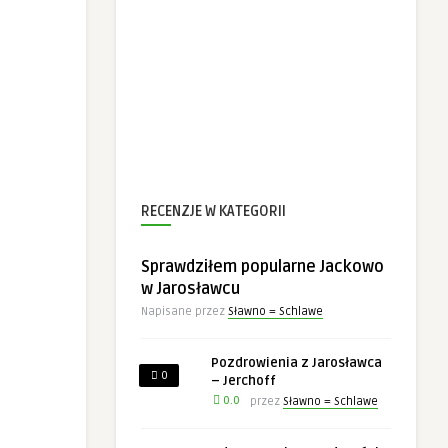
RECENZJE W KATEGORII
Sprawdziłem popularne Jackowo
w Jarosławcu
Napisane przez
Sławno = Schlawe
Pozdrowienia z Jarosławca
0
– Jerchoff
0.0
przez
Sławno = Schlawe