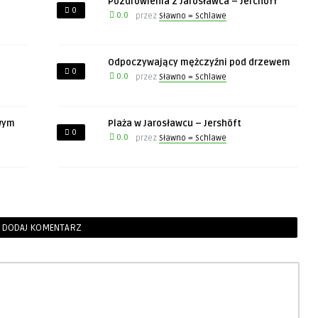
Pozdrowienia z Jarosławca – Jerchoff
0
0.0
przez
Sławno = Schlawe
Odpoczywający mężczyźni pod drzewem
0
0.0
przez
Sławno = Schlawe
owym
Plaża w Jarosławcu – Jershöft
0
0.0
przez
Sławno = Schlawe
DODAJ KOMENTARZ