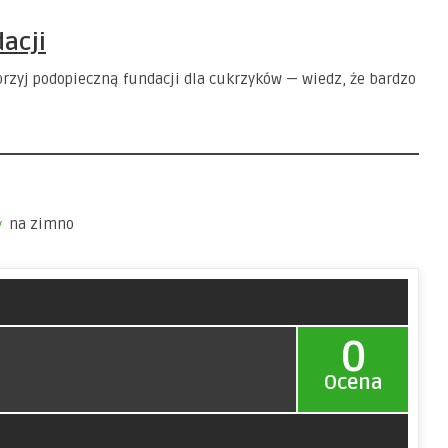
acji
sprzyj podopieczną fundacji dla cukrzyków — wiedz, że bardzo
na zimno
y
0
Ocena