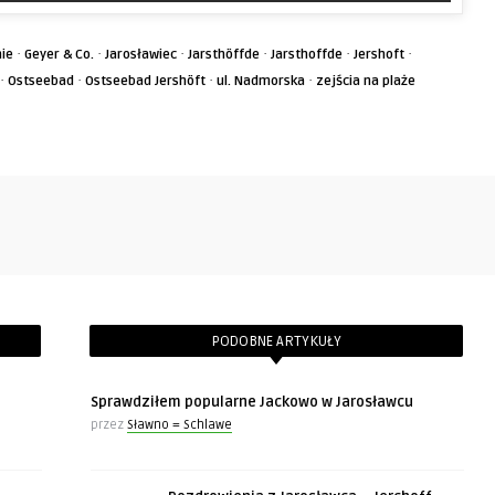
·
·
·
·
·
·
ie
Geyer & Co.
Jarosławiec
Jarsthöffde
Jarsthoffde
Jershoft
·
·
·
·
Ostseebad
Ostseebad Jershöft
ul. Nadmorska
zejścia na plaże
PODOBNE ARTYKUŁY
Sprawdziłem popularne Jackowo w Jarosławcu
przez
Sławno = Schlawe