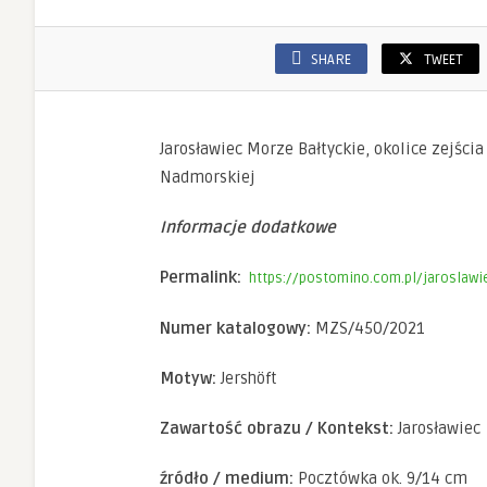
Konieczne
Te pliki cookie
SHARE
TWEET
nie są
opcjonalne. Są
one potrzebne
do
funkcjonowania
Jarosławiec Morze Bałtyckie, okolice zejścia 
strony
internetowej.
Nadmorskiej
Informacje dodatkowe
Statystyka
Abyśmy mogli
Permalink:
https://postomino.com.pl/jaroslawi
poprawić
funkcjonalność
i strukturę
Numer katalogowy:
MZS/450/2021
strony
internetowej,
na podstawie
Motyw:
Jershöft
tego, jak
strona jest
Zawartość obrazu / Kontekst:
Jarosławiec
używana.
źródło / medium:
Pocztówka ok. 9/14 cm