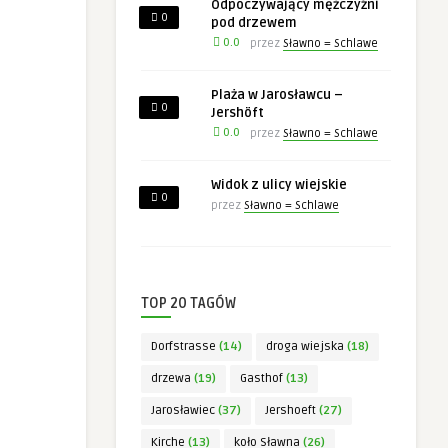
Odpoczywający mężczyźni
0
pod drzewem
0.0
przez
Sławno = Schlawe
Plaża w Jarosławcu –
0
Jershöft
0.0
przez
Sławno = Schlawe
Widok z ulicy wiejskie
0
przez
Sławno = Schlawe
TOP 20 TAGÓW
Dorfstrasse
(14)
droga wiejska
(18)
drzewa
(19)
Gasthof
(13)
Jarosławiec
(37)
Jershoeft
(27)
Kirche
(13)
koło Sławna
(26)