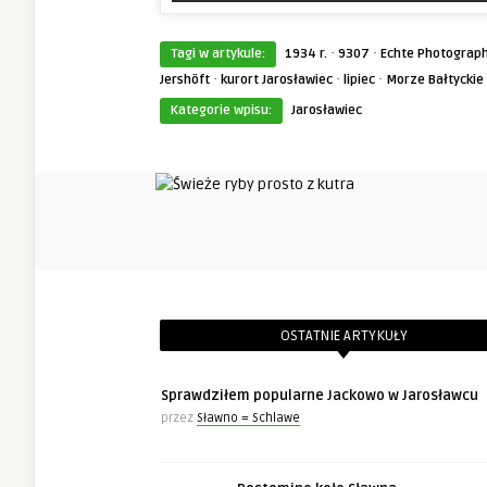
·
·
Tagi w artykule:
1934 r.
9307
Echte Photograph
·
·
·
Jershöft
kurort Jarosławiec
lipiec
Morze Bałtyckie
Kategorie wpisu:
Jarosławiec
OSTATNIE ARTYKUŁY
Sprawdziłem popularne Jackowo w Jarosławcu
przez
Sławno = Schlawe