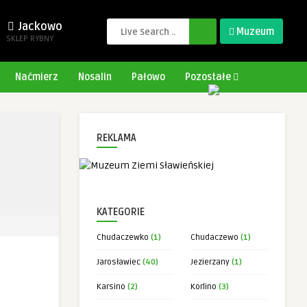
Jackowo
Muzeum
SKLEP RYBNY
Naćmierz
Nosalin
Pałowo
Pozostałe
REKLAMA
KATEGORIE
Chudaczewko
(1)
Chudaczewo
(1)
Jarosławiec
(40)
Jezierzany
(1)
Karsino
(2)
Korlino
(3)