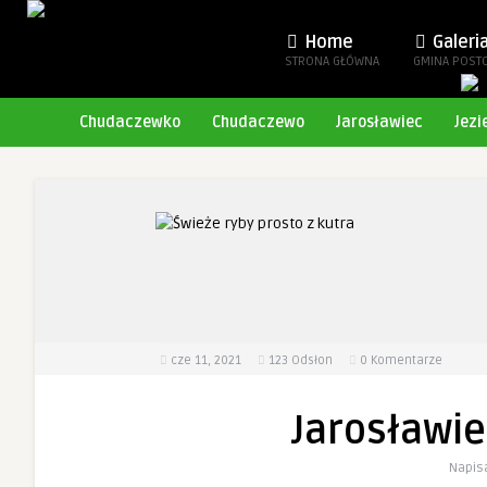
Home
Galeri
STRONA GŁÓWNA
GMINA POST
Chudaczewko
Chudaczewo
Jarosławiec
Jezi
cze 11, 2021
123
Odsłon
0 Komentarze
Jarosławie
Napis