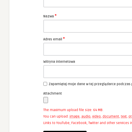
*
Nazwa
*
Adres email
Witryna internetowa
Zapamiętaj moje dane w tej przeglądarce podczas 
Attachment
The maximum upload file size: 64 MB.
You can upload:
image
,
audio
,
video
,
document
,
text
,
ot
Links to YouTube, Facebook, Twitter and other services