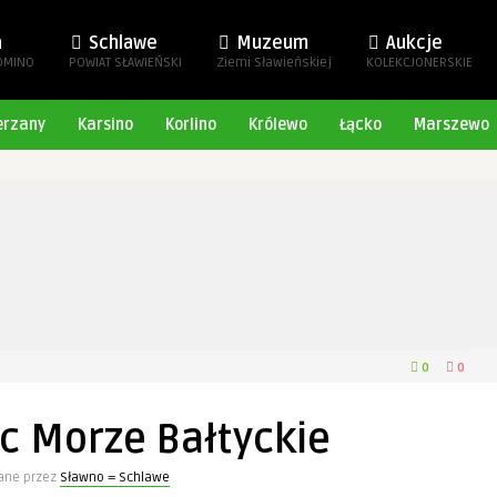
a
Schlawe
Muzeum
Aukcje
OMINO
POWIAT SŁAWIEŃSKI
Ziemi Sławieńskiej
KOLEKCJONERSKIE
erzany
Karsino
Korlino
Królewo
Łącko
Marszewo
0
0
c Morze Bałtyckie
ane przez
Sławno = Schlawe