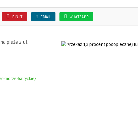
PIN IT
EMAIL
WHATSAPP
na plaże z ul.
ec-morze-baltyckie/