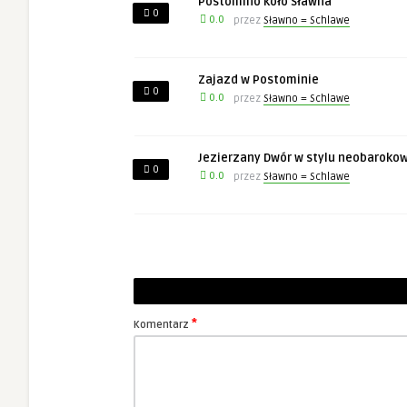
Postomino koło Sławna
0
0.0
przez
Sławno = Schlawe
Zajazd w Postominie
0
0.0
przez
Sławno = Schlawe
Jezierzany Dwór w stylu neobarok
0
0.0
przez
Sławno = Schlawe
*
Komentarz