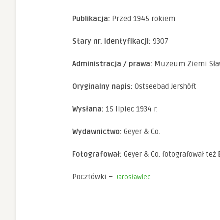
Doświadczenie
Aby nasza
Publikacja:
Przed 1945 rokiem
strona
internetowa
działała jak
Stary nr. identyfikacji:
9307
najlepiej
podczas twojego
Administracja / prawa:
Muzeum Ziemi Sław
przejścia na nią.
Jeśli odrzucisz te
pliki cookie,
Oryginalny napis:
Ostseebad Jershöft
niektóre funkcje
znikną ze strony
internetowej.
Wysłana:
15 lipiec 1934 r.
Wydawnictwo:
Geyer & Co.
Marketing
Udostępniając
Fotografował:
Geyer & Co. fotografował też
swoje
zainteresowania i
zachowania
Pocztówki –
Jarosławiec
podczas
odwiedzania naszej
strony, zwiększasz
szansę na
zobaczenie