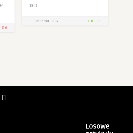
er
1941
6 lat temu
82
0
0
0
Losowe