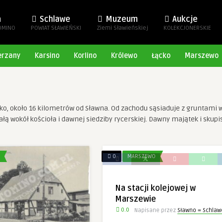
a
Schlawe
Muzeum
Aukcje
OMINO
POWIAT SŁAWIEŃSKI
Ziemi Sławieńskiej
KOLEKCJONERSKIE
erzany
Karsino
Korlino
Królewo
Łącko
Marszewo
o, około 16 kilometrów od Sławna. Od zachodu sąsiaduje z gruntami 
ą wokół kościoła i dawnej siedziby rycerskiej. Dawny majątek i skup
0
MARSZEWO
Na stacji kolejowej w
Marszewie
0.0
Napisane przez
Sławno = Schlaw