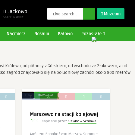
Jackowo
Muzeum
SKLEP RYBNY
Naćmierz
Nosalin
Pałowo
Pozostałe
wsi Królewo, od północy z Górskiem, od wschodu ze Złakowem, a od
isko zagród znajdowało się na południowy zachód, około 800 metrów
0
MARSZEWO
Marszewo na stacji kolejowej
0.0
Napisane przez
Sławno = Schlawe
e
Auf dem Bahnhof von Marsow Sommer