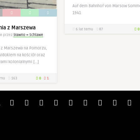
Auf dem Bahnhof von Marsow Somm
1941
nia z Marszewa
6 lat temu
87
0
e przez
Sławno = Schlawe
 z Marszewa na Pomorzu,
idokiem na kościół oraz
łami kolonialnymi […]
emu
163
0
1