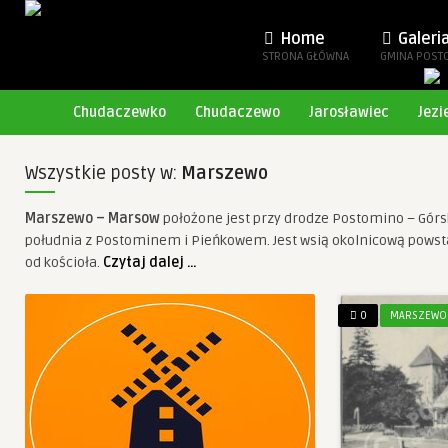
Home
Galeri
STRONA GŁÓWNA
GMINA POST
Chudaczewko
Chudaczewo
Jarosławiec
Jezi
Wszystkie posty w:
Marszewo
Marszewo – Marsow
położone jest przy drodze Postomino – Górsk
południa z Postominem i Pieńkowem. Jest wsią okolnicową powstał
od kościoła.
Czytaj dalej …
0
MARSZEWO