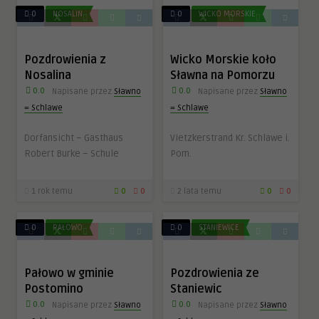
0
NOSALIN
0
WICKO MORSKIE
Pozdrowienia z
Wicko Morskie koło
Nosalina
Sławna na Pomorzu
0.0
0.0
Napisane przez
Sławno
Napisane przez
Sławno
= Schlawe
= Schlawe
Dorfansicht – Gasthaus
Vietzkerstrand Kr. Schlawe i.
Robert Burke – Schule
Pom.
1 rok temu
0
0
2 lata temu
0
0
0
PAŁOWO
0
STANIEWICE
Pałowo w gminie
Pozdrowienia ze
Postomino
Staniewic
0.0
0.0
Napisane przez
Sławno
Napisane przez
Sławno