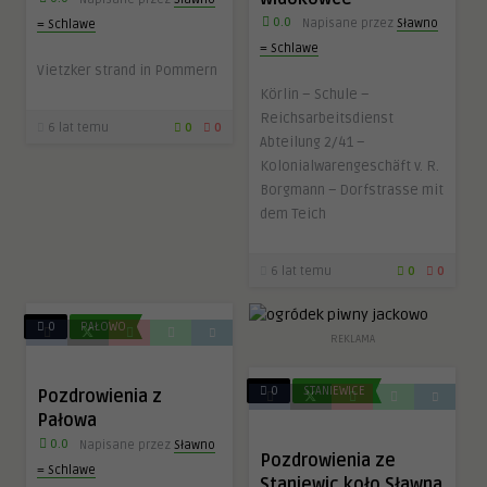
0.0
Napisane przez
Sławno
= Schlawe
= Schlawe
Vietzker strand in Pommern
Körlin – Schule –
Reichsarbeitsdienst
6 lat temu
0
0
Abteilung 2/41 –
Kolonialwarengeschäft v. R.
Borgmann – Dorfstrasse mit
dem Teich
6 lat temu
0
0
0
PAŁOWO
REKLAMA
0
STANIEWICE
Pozdrowienia z
Pałowa
0.0
Napisane przez
Sławno
Pozdrowienia ze
= Schlawe
Staniewic koło Sławna