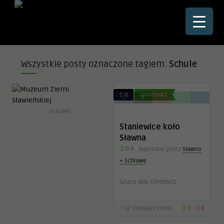
☰
Wszystkie posty oznaczone tagiem:
Schule
0
STANIEWICE
REKLAMA
Staniewice koło
Sławna
0.0
Napisane przez
Sławno
= Schlawe
Gruss aus Stemnitz
12 miesięcy temu
0
0