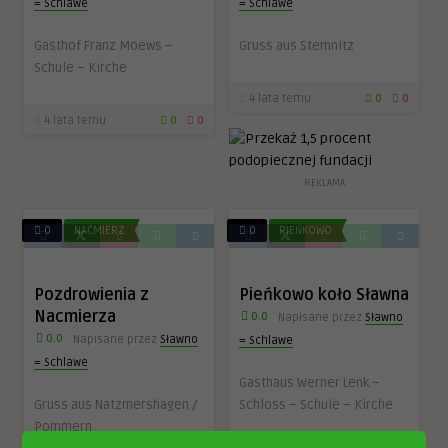
= Schlawe
= Schlawe
Gasthof Franz Moews –
Gruss aus Stemnitz
Schule – Kirche
4 lata temu
0
0
4 lata temu
0
0
REKLAMA
0
NAĆMIERZ
0
PIEŃKOWO
Pozdrowienia z
Pieńkowo koło Sławna
Nacmierza
0.0
Napisane przez
Sławno
0.0
Napisane przez
Sławno
= Schlawe
= Schlawe
Gasthaus Werner Lenk –
Gruss aus Natzmershagen /
Schloss – Schule – Kirche
Pommern