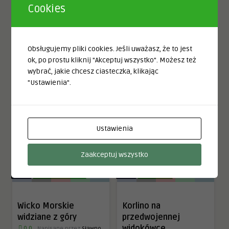
6 lat temu
0
0
Cookies
4 lata temu
0
0
0
WICKO MORSKIE
Obsługujemy pliki cookies. Jeśli uważasz, że to jest
ok, po prostu kliknij "Akceptuj wszystko". Możesz też
Wicko Morskie z lotu
wybrać, jakie chcesz ciasteczka, klikając
ptaka
"Ustawienia".
0.0
Napisane przez
Sławno
= Schlawe
Vietzker strand in Pommern
Ustawienia
6 lat temu
0
0
Zaakceptuj wszystko
0
WICKO MORSKIE
0
KORLINO
Wicko Morskie
Korlino na
widziane z góry
przedwojennej
widokówce
0.0
Napisane przez
Sławno