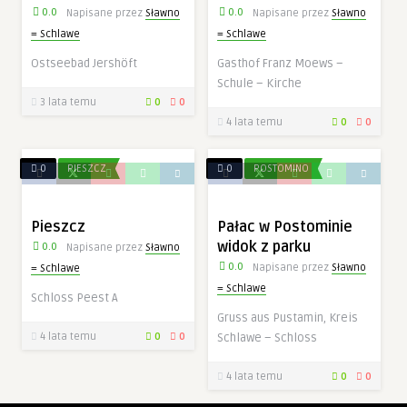
0.0
0.0
Napisane przez
Sławno
Napisane przez
Sławno
= Schlawe
= Schlawe
Ostseebad Jershöft
Gasthof Franz Moews –
Schule – Kirche
3 lata temu
0
0
4 lata temu
0
0
0
PIESZCZ
0
POSTOMINO
Pieszcz
Pałac w Postominie
widok z parku
0.0
Napisane przez
Sławno
0.0
Napisane przez
Sławno
= Schlawe
= Schlawe
Schloss Peest A
Gruss aus Pustamin, Kreis
4 lata temu
0
0
Schlawe – Schloss
4 lata temu
0
0