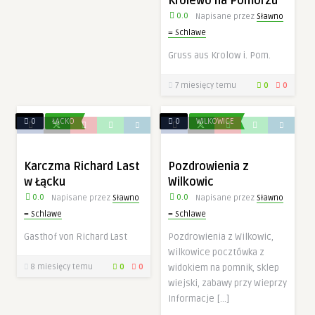
Królewo na Pomorzu
0.0
Napisane przez
Sławno
= Schlawe
Gruss aus Krolow i. Pom.
7 miesięcy temu
0
0
0
ŁĄCKO
0
WILKOWICE
Karczma Richard Last
Pozdrowienia z
w Łącku
Wilkowic
0.0
0.0
Napisane przez
Sławno
Napisane przez
Sławno
= Schlawe
= Schlawe
Gasthof von Richard Last
Pozdrowienia z Wilkowic,
Wilkowice pocztówka z
8 miesięcy temu
0
0
widokiem na pomnik, sklep
wiejski, zabawy przy Wieprzy
Informacje […]