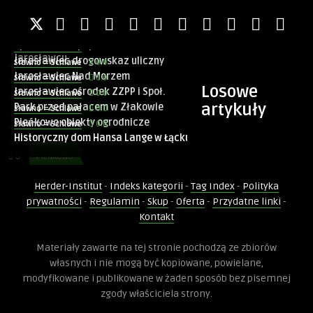
0.0
Sławno = Schlawe
Postomino zajazd Jaske
Sławno = Schlawe
Sprawdziłem popularne Jackowo w
0.0
Sławno = Schlawe
Jarosławcu
Jarosławiec drogowskaz uliczny
0.0
Sławno = Schlawe
0
POSTOMINO
Jarosławiec Nad Morzem
0.0
Sławno = Schlawe
0
JAROSŁAWIEC
Losowe
Jarosławiec ośrodek ZZPP i Społ.
0.0
Sławno = Schlawe
0
JAROSŁAWIEC
artykuły
Park przed pałacem w Złakowie
0.0
Sławno = Schlawe
0
JAROSŁAWIEC
Pieńkowo obiekty ogrodnicze
0.0
Sławno = Schlawe
0
JAROSŁAWIEC
Historyczny dom Hansa Lange w Łącku
0
ZŁAKOWO
0
PIEŃKOWO
0
ŁĄCKO
Herder-Institut
-
Indeks kategorii
-
Tag Index
-
Polityka
0
PIESZCZ
prywatności
-
Regulamin
-
Skup
-
Oferta
-
Przydatne linki
-
Kontakt
0.0
Sławno = Schlawe
Materiały zawarte na tej stronie pochodzą ze zbiorów
Pieszcz
własnych i nie mogą być kopiowane, powielane,
modyfikowane i publikowane w żaden sposób bez pisemnej
zgody właściciela strony.
0
JAROSŁAWIEC