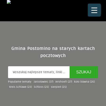
☰
Gmina Postomino na starych kartach
pocztowych
Popularne tematy:
Jarosławiec
(37)
Jershoeft
(27)
koło Sławna
(26)
Kreis Schlawe
(23)
Schloss
(21)
sierpień
(21)