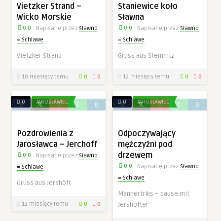
Vietzker Strand –
Staniewice koło
Wicko Morskie
Sławna
0.0
0.0
Napisane przez
Sławno
Napisane przez
Sławno
= Schlawe
= Schlawe
Vietzker Strand
Gruss aus Stemnitz
10 miesięcy temu
0
0
12 miesięcy temu
0
0
0
JAROSŁAWIEC
0
JAROSŁAWIEC
Pozdrowienia z
Odpoczywający
Jarosławca – Jerchoff
mężczyźni pod
drzewem
0.0
Napisane przez
Sławno
0.0
Napisane przez
Sławno
= Schlawe
= Schlawe
Gruss aus Jershöft
Männertriks – pause mit
12 miesięcy temu
0
0
Jershöfter