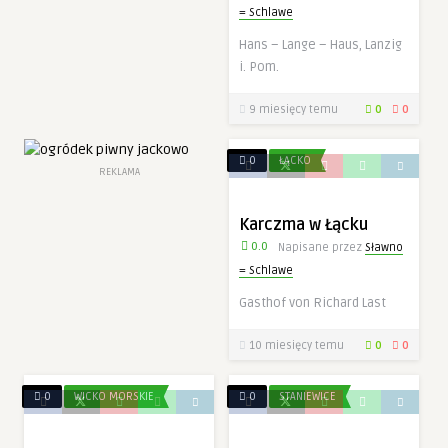
= Schlawe
Hans – Lange – Haus, Lanzig
i. Pom.
9 miesięcy temu
0
0
0
ŁĄCKO
REKLAMA
Karczma w Łącku
0.0
Napisane przez
Sławno
= Schlawe
Gasthof von Richard Last
10 miesięcy temu
0
0
0
WICKO MORSKIE
0
STANIEWICE