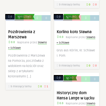
9 miesięcy temu
0
0
0
MARSZEWO
0
KORLINO
Pozdrowienia z
Korlino koło Sławna
Marszewa
0.0
Napisane przez
Sławno
0.0
Napisane przez
Sławno
= Schlawe
= Schlawe
Grus aus Körlin, Kr. Schlawe
Pozdrowienia z Marszewa
i. Pom.
na Pomorzu, pocztówka z
widokiem na kościół oraz
9 miesięcy temu
0
0
sklep z artykułami
kolonialnymi […]
0
ŁĄCKO
9 miesięcy temu
0
1
Historyczny dom
Hansa Lange w Łącku
0.0
Napisane przez
Sławno