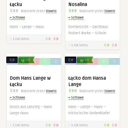
Łącku
Nosalina
0.0
0.0
Napisane przez
Sławno
Napisane przez
Sławno
= Schlawe
= Schlawe
Hans – Lange – Haus
Dorfansicht – Gasthaus
Robert Burke – Schule
1 rok temu
0
0
1 rok temu
0
0
0
ŁĄCKO
0
ŁĄCKO
Dom Hans Lange w
Łącko dom Hansa
Łącku
Lange
0.0
0.0
Napisane przez
Sławno
Napisane przez
Sławno
= Schlawe
= Schlawe
Gruss aus Lanzing – Hans
Hans – Lange – Haus –
Lange Haus
Historische Gedenktafel
1 rok temu
0
0
1 rok temu
0
0