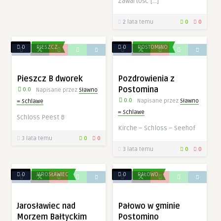
Zawartość […]
2 lata temu
0
0
0
PIESZCZ
0
POSTOMINO
Pieszcz B dworek
Pozdrowienia z
Postomina
0.0
Napisane przez
Sławno
0.0
Napisane przez
Sławno
= Schlawe
= Schlawe
Schloss Peest B
Kirche – Schloss – Seehof
3 lata temu
0
0
3 lata temu
0
0
0
JAROSŁAWIEC
0
PAŁOWO
Jarosławiec nad
Pałowo w gminie
Morzem Bałtyckim
Postomino