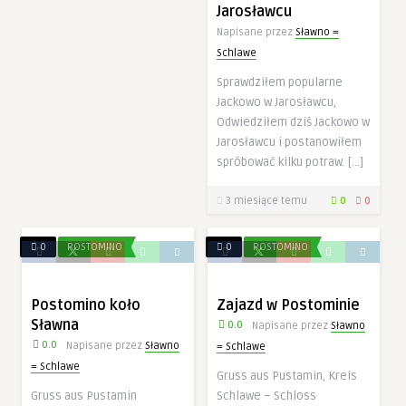
spersonalizowanych
Jarosławcu
treści i ofert.
Napisane przez
Sławno =
Schlawe
Sprawdziłem popularne
Jackowo w Jarosławcu,
Odwiedziłem dziś Jackowo w
Jarosławcu i postanowiłem
spróbować kilku potraw. […]
3 miesiące temu
0
0
0
POSTOMINO
0
POSTOMINO
Postomino koło
Zajazd w Postominie
Sławna
0.0
Napisane przez
Sławno
0.0
Napisane przez
Sławno
= Schlawe
= Schlawe
Gruss aus Pustamin, Kreis
Gruss aus Pustamin
Schlawe – Schloss