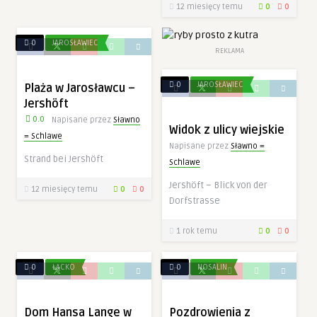
12 miesięcy temu
0
0
0
JAROSŁAWIEC
REKLAMA
0
JAROSŁAWIEC
Plaża w Jarosławcu –
Jershöft
0.0
Napisane przez
Sławno
Widok z ulicy wiejskie
= Schlawe
Napisane przez
Sławno =
Strand bei Jershöft
Schlawe
Jershöft – Blick von der
12 miesięcy temu
0
0
Dorfstrasse
1 rok temu
0
0
0
ŁĄCKO
0
NOSALIN
Dom Hansa Lange w
Pozdrowienia z