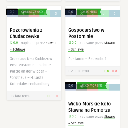
0
CHUDACZEWKO
0
POSTOMINO
Pozdrowienia z
Gospodarstwo w
Chudaczewka
Postominie
0.0
0.0
Napisane przez
Sławno
Napisane przez
Sławno
= Schlawe
= Schlawe
Gruss aus Neu Kuddezow,
Pustamin – Bauernhof
Post Pustamin. – Schule –
Partie an der Wipper –
2 lata temu
0
0
Forsthaus – H. Lasts
Kolonialwarenhandlung
0
WICKO MORSKIE
2 lata temu
0
0
Wicko Morskie koło
Sławna na Pomorzu
0.0
Napisane przez
Sławno
= Schlawe