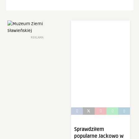
Doświadczenie
Aby nasza
strona
internetowa
działała jak
najlepiej
podczas twojego
REKLAMA
przejścia na nią.
Jeśli odrzucisz te
pliki cookie,
niektóre funkcje
znikną ze strony
internetowej.
Marketing
Udostępniając
swoje
zainteresowania i
zachowania
podczas
odwiedzania naszej
strony, zwiększasz
Sprawdziłem
szansę na
zobaczenie
popularne Jackowo w