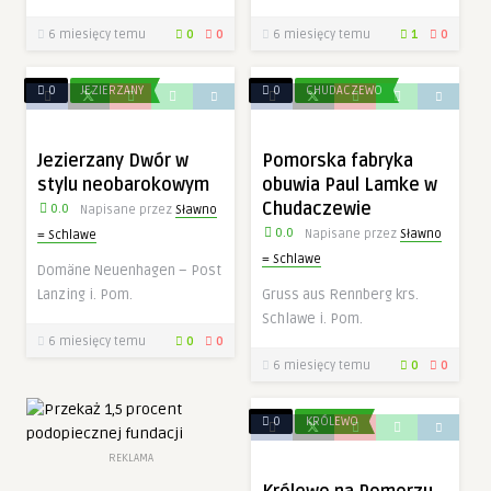
6 miesięcy temu
0
0
6 miesięcy temu
1
0
0
JEZIERZANY
0
CHUDACZEWO
Jezierzany Dwór w
Pomorska fabryka
stylu neobarokowym
obuwia Paul Lamke w
Chudaczewie
0.0
Napisane przez
Sławno
0.0
Napisane przez
Sławno
= Schlawe
= Schlawe
Domäne Neuenhagen – Post
Lanzing i. Pom.
Gruss aus Rennberg krs.
Schlawe i. Pom.
6 miesięcy temu
0
0
6 miesięcy temu
0
0
0
KRÓLEWO
REKLAMA