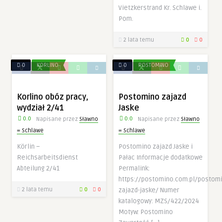
Vietzkerstrand Kr. Schlawe i.
Pom.
2 lata temu
0
0
0
KORLINO
0
POSTOMINO
Korlino obóz pracy,
Postomino zajazd
wydział 2/41
Jaske
0.0
0.0
Napisane przez
Sławno
Napisane przez
Sławno
= Schlawe
= Schlawe
Körlin –
Postomino zajazd Jaske i
Reichsarbeitsdienst
Pałac Informacje dodatkowe
Abteilung 2/41
Permalink:
https://postomino.com.pl/postom
2 lata temu
0
0
zajazd-jaske/ Numer
katalogowy: MZS/422/2024
Motyw: Postomino