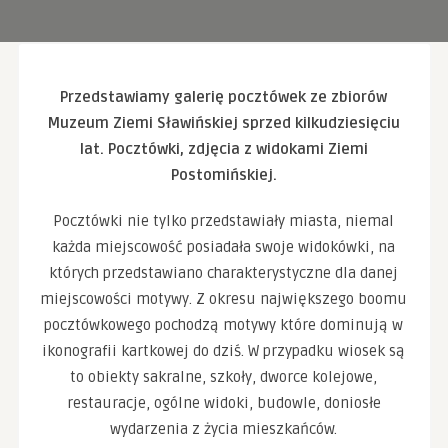
Konieczne
Te pliki cookie
nie są
opcjonalne. Są
one potrzebne
Przedstawiamy galerię pocztówek ze zbiorów
do
Muzeum Ziemi Sławińskiej sprzed kilkudziesięciu
funkcjonowania
strony
lat. Pocztówki, zdjęcia z widokami Ziemi
internetowej.
Postomińskiej.
Pocztówki nie tylko przedstawiały miasta, niemal
Statystyka
Abyśmy mogli
każda miejscowość posiadała swoje widokówki, na
poprawić
których przedstawiano charakterystyczne dla danej
funkcjonalność
i strukturę
miejscowości motywy. Z okresu największego boomu
strony
pocztówkowego pochodzą motywy które dominują w
internetowej,
na podstawie
ikonografii kartkowej do dziś. W przypadku wiosek są
tego, jak
to obiekty sakralne, szkoły, dworce kolejowe,
strona jest
używana.
restauracje, ogólne widoki, budowle, doniosłe
wydarzenia z życia mieszkańców.