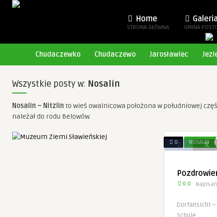
Home
Galeri
STRONA GŁÓWNA
GMINA POST
Chudaczewko
Chudaczewo
Jarosławiec
Jezi
Wszystkie posty w:
Nosalin
Nosalin – Nitzlin
to wieś owalnicowa położona w południowej częś
należał do rodu Belowów.
0
NOSALIN
Pozdrowien
0.0
Napisan
Dorfansicht –
Schule