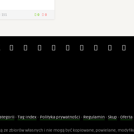
151
0
0
ategorii
-
Tag Index
-
Polityka prywatności
-
Regulamin
-
Skup
-
Oferta
dzą ze zbiorów własnych i nie mogą być kopiowane, powielane, modyfi