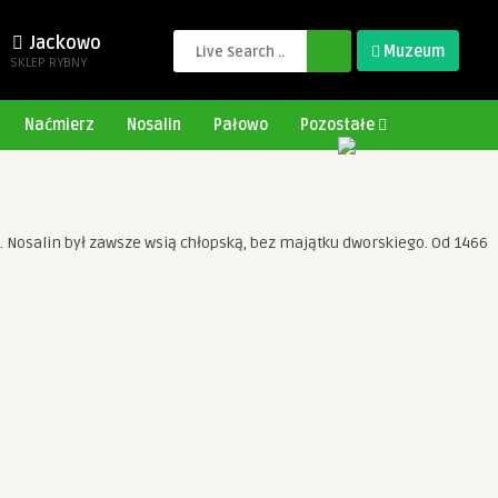
Jackowo
Muzeum
SKLEP RYBNY
Naćmierz
Nosalin
Pałowo
Pozostałe
 Nosalin był zawsze wsią chłopską, bez majątku dworskiego. Od 1466