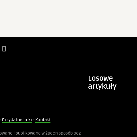
Losowe
artykuły
-
Przydatne linki
-
Kontakt
kowane i publikowane w żaden sposób bez