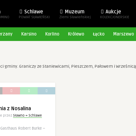
a
Schlawe
Muzeum
Aukcje
OMINO
POWIAT SŁAWIEŃSKI
Ziemi Sławieńskiej
KOLEKCJONERSKIE
erzany
Karsino
Korlino
Królewo
Łącko
Marszewo
ci gminy. Graniczy ze Staniewicami, Pieszczem, Pałowem i Wrześnicą.
ia z Nosalina
e przez
Sławno = Schlawe
 Gasthaus Robert Burke –