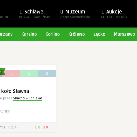
a
Schlawe
Muzeum
Aukcje
OMINO
POWIAT SŁAWIEŃSKI
Ziemi Sławieńskiej
KOLEKCJONERSKIE
erzany
Karsino
Korlino
Królewo
Łącko
Marszewo
O
 koło Sławna
e przez
Sławno = Schlawe
stamin
emu
234
0
0