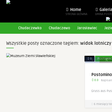
Home
Galeri
STRONA GŁÓWNA
GMINA POST
Chudaczewko
Chudaczewo
Jarosławiec
Jezi
Wszystkie posty oznaczone tagiem:
widok lotniczy
0
POSTOMIN
Postomino
0.0
Napisan
Gruss aus Pu
6 miesięcy t