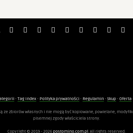
ategorii
-
Tag Index
-
Polityka prywatności
-
Regulamin
-
Skup
-
Oferta
dzą ze zbiorów własnych i nie mogą być kopiowane, powielane, modyfi
pisemnej zgody właściciela strony.
Copyright © 2019 - 2026
postomino.com.pl
. All rights reserved.