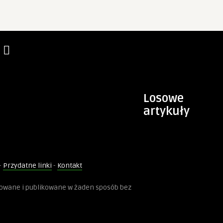
Losowe
artykuły
-
Przydatne linki
-
Kontakt
kowane i publikowane w żaden sposób bez