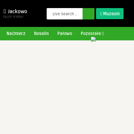
Jackowo
Muzeum
SKLEP RYBNY
Naćmierz
Nosalin
Pałowo
Pozostałe