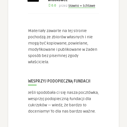
widokówce
Doświadczenie
0.0
przez
Sławno = Schlawe
Aby nasza
strona
internetowa
działała jak
najlepiej
Materiały zawarte na tej stronie
podczas twojego
pochodzą ze zbiorów własnych i nie
przejścia na nią.
Jeśli odrzucisz te
mogą być kopiowane, powielane,
pliki cookie,
modyfikowane i publikowane w żaden
niektóre funkcje
sposób bez pisemnej zgody
znikną ze strony
internetowej.
właściciela.
Marketing
WESPRZYJ PODOPIECZNĄ FUNDACJI
Udostępniając
swoje
Jeśli spodobała ci się nasza pocztówka,
zainteresowania i
wesprzyj podopieczną fundacji dla
zachowania
podczas
cukrzyków — wiedz, że bardzo to
odwiedzania naszej
doceniamy! To dla nas bardzo ważne.
strony, zwiększasz
szansę na
zobaczenie