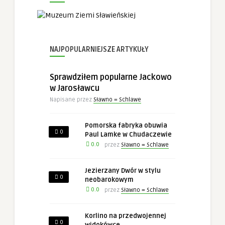
Konieczne
Te pliki cookie
nie są
opcjonalne. Są
one potrzebne
NAJPOPULARNIEJSZE ARTYKUŁY
do
funkcjonowania
strony
Sprawdziłem popularne Jackowo
internetowej.
w Jarosławcu
Napisane przez
Sławno = Schlawe
Statystyka
Abyśmy mogli
Pomorska fabryka obuwia
poprawić
0
Paul Lamke w Chudaczewie
funkcjonalność
0.0
przez
Sławno = Schlawe
i strukturę
strony
internetowej,
Jezierzany Dwór w stylu
na podstawie
0
neobarokowym
tego, jak
0.0
strona jest
przez
Sławno = Schlawe
używana.
Korlino na przedwojennej
0