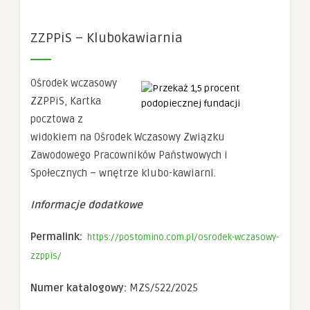
Konieczne
Te pliki cookie
ZZPPiS – Klubokawiarnia
nie są
opcjonalne. Są
one potrzebne
do
Ośrodek wczasowy
funkcjonowania
strony
ZZPPiS, Kartka
internetowej.
pocztowa z
widokiem na Ośrodek Wczasowy Związku
Zawodowego Pracowników Państwowych i
Statystyka
Abyśmy mogli
Społecznych – wnętrze klubo-kawiarni.
poprawić
funkcjonalność
i strukturę
Informacje dodatkowe
strony
internetowej,
Permalink:
https://postomino.com.pl/osrodek-wczasowy-
na podstawie
tego, jak
zzppis/
strona jest
używana.
Numer katalogowy:
MZS/522/2025