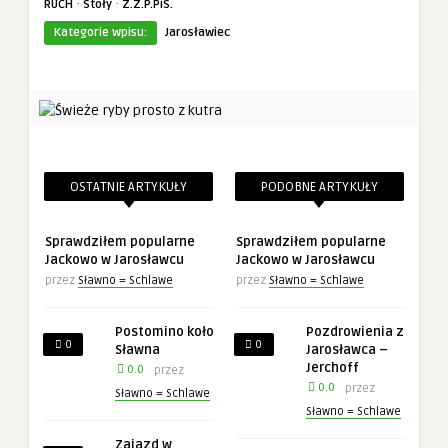
·
·
RUCH
Stoły
Z.Z.P.PiS.
Kategorie wpisu:
Jarosławiec
OSTATNIE ARTYKUŁY
PODOBNE ARTYKUŁY
Sprawdziłem popularne
Sprawdziłem popularne
Jackowo w Jarosławcu
Jackowo w Jarosławcu
przez
Sławno = Schlawe
przez
Sławno = Schlawe
Postomino koło
Pozdrowienia z
0
0
Sławna
Jarosławca –
Jerchoff
0.0
przez
0.0
przez
Sławno = Schlawe
Sławno = Schlawe
Zajazd w