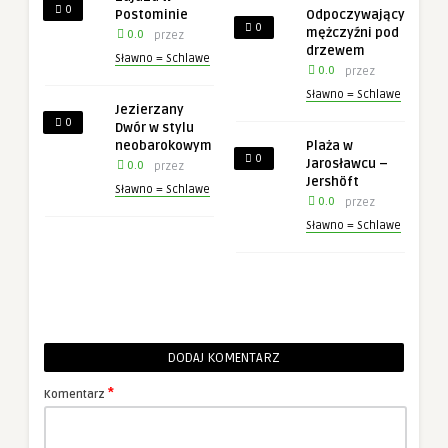
0
Postominie
Odpoczywający
0
mężczyźni pod
0.0
przez
drzewem
Sławno = Schlawe
0.0
przez
Sławno = Schlawe
Jezierzany
0
Dwór w stylu
neobarokowym
Plaża w
0
Jarosławcu –
0.0
przez
Jershöft
Sławno = Schlawe
0.0
przez
Sławno = Schlawe
DODAJ KOMENTARZ
*
Komentarz