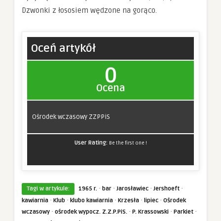
Dzwonki z łososiem wędzone na gorąco.
Oceń artykół
0
Ocena
Ośrodek wczasowy ZZPPiS
User Rating:
Be the first one !
·
·
·
·
Tagi w artykule:
1965 r.
bar
Jarosławiec
Jershoeft
·
·
·
·
·
kawiarnia
Klub
klubo kawiarnia
Krzesła
lipiec
Ośrodek
·
·
·
·
wczasowy
ośrodek wypocz. Z.Z.P.PiS.
P. Krassowski
Parkiet