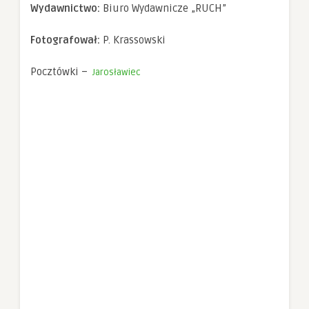
spersonalizowanych
Wydawnictwo:
Biuro Wydawnicze „RUCH”
treści i ofert.
Fotografował:
P. Krassowski
Pocztówki –
Jarosławiec