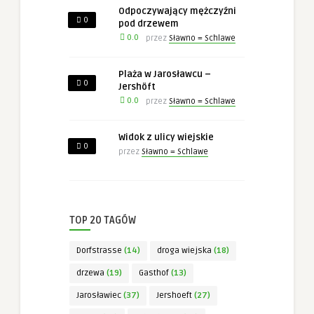
Odpoczywający mężczyźni
0
pod drzewem
0.0
przez
Sławno = Schlawe
Plaża w Jarosławcu –
0
Jershöft
0.0
przez
Sławno = Schlawe
Widok z ulicy wiejskie
0
przez
Sławno = Schlawe
TOP 20 TAGÓW
Dorfstrasse
(14)
droga wiejska
(18)
drzewa
(19)
Gasthof
(13)
Jarosławiec
(37)
Jershoeft
(27)