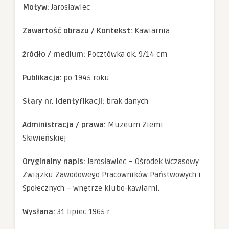
Doświadczenie
Motyw:
Jarosławiec
Aby nasza
strona
Zawartość obrazu / Kontekst:
Kawiarnia
internetowa
działała jak
najlepiej
źródło / medium:
Pocztówka ok. 9/14 cm
podczas twojego
przejścia na nią.
Jeśli odrzucisz te
Publikacja:
po 1945 roku
pliki cookie,
niektóre funkcje
Stary nr. identyfikacji:
brak danych
znikną ze strony
internetowej.
Administracja / prawa:
Muzeum Ziemi
Sławieńskiej
Marketing
Udostępniając
Oryginalny napis:
Jarosławiec – Ośrodek Wczasowy
swoje
zainteresowania i
Związku Zawodowego Pracowników Państwowych i
zachowania
Społecznych – wnętrze klubo-kawiarni.
podczas
odwiedzania naszej
strony, zwiększasz
Wysłana:
31 lipiec 1965 r.
szansę na
zobaczenie