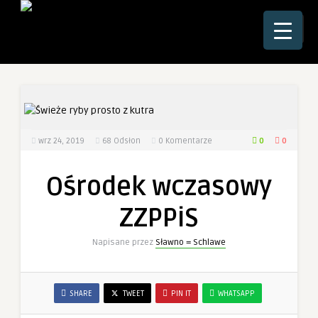
☰
0
0
wrz 24, 2019
68
Odsłon
0 Komentarze
Ośrodek wczasowy
ZZPPiS
Napisane przez
Sławno = Schlawe
SHARE
TWEET
PIN IT
WHATSAPP