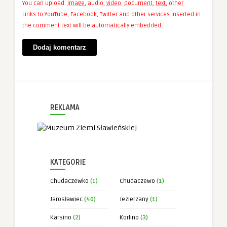
You can upload:
image
,
audio
,
video
,
document
,
text
,
other
.
Links to YouTube, Facebook, Twitter and other services inserted in
the comment text will be automatically embedded.
REKLAMA
KATEGORIE
Chudaczewko
(1)
Chudaczewo
(1)
Jarosławiec
(40)
Jezierzany
(1)
Karsino
(2)
Korlino
(3)