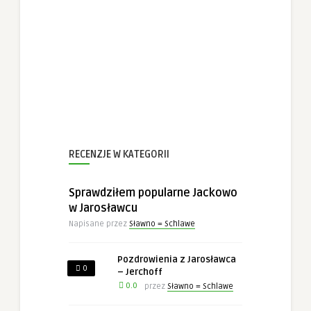
RECENZJE W KATEGORII
Sprawdziłem popularne Jackowo
w Jarosławcu
Napisane przez
Sławno = Schlawe
Pozdrowienia z Jarosławca
0
– Jerchoff
0.0
przez
Sławno = Schlawe