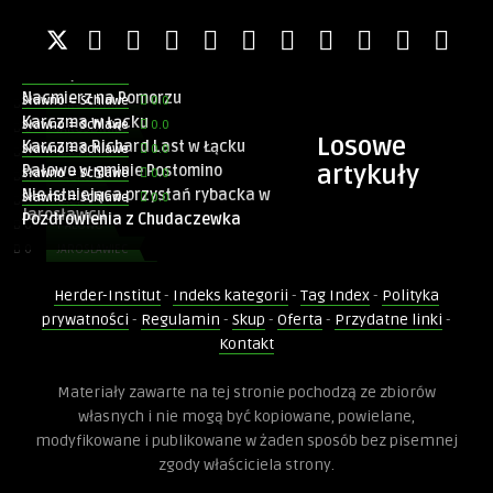
Konieczne
0.0
Sławno = Schlawe
Te pliki cookie
Jarosławiec kąpielisko
0.0
Sławno = Schlawe
nie są
Wczasy w Jarosławcu
0.0
Sławno = Schlawe
opcjonalne. Są
Nacmierz na Pomorzu
one potrzebne
0.0
Sławno = Schlawe
0
JAROSŁAWIEC
do
Karczma w Łącku
0.0
Sławno = Schlawe
0
JAROSŁAWIEC
funkcjonowania
Losowe
Karczma Richard Last w Łącku
0.0
Sławno = Schlawe
0
NAĆMIERZ
strony
artykuły
Pałowo w gminie Postomino
0.0
Sławno = Schlawe
internetowej.
0
ŁĄCKO
Nie istniejąca przystań rybacka w
0.0
Sławno = Schlawe
0
ŁĄCKO
Jarosławcu
Pozdrowienia z Chudaczewka
0
PAŁOWO
Statystyka
0
JAROSŁAWIEC
Abyśmy mogli
0
CHUDACZEWKO
poprawić
Herder-Institut
-
Indeks kategorii
-
Tag Index
-
Polityka
0
STANIEWICE
funkcjonalność
prywatności
-
Regulamin
-
Skup
-
Oferta
-
Przydatne linki
-
i strukturę
strony
Kontakt
internetowej,
na podstawie
0.0
Sławno = Schlawe
Materiały zawarte na tej stronie pochodzą ze zbiorów
tego, jak
Staniewice gospoda i szkoła
własnych i nie mogą być kopiowane, powielane,
strona jest
używana.
modyfikowane i publikowane w żaden sposób bez pisemnej
zgody właściciela strony.
0
PIEŃKOWO