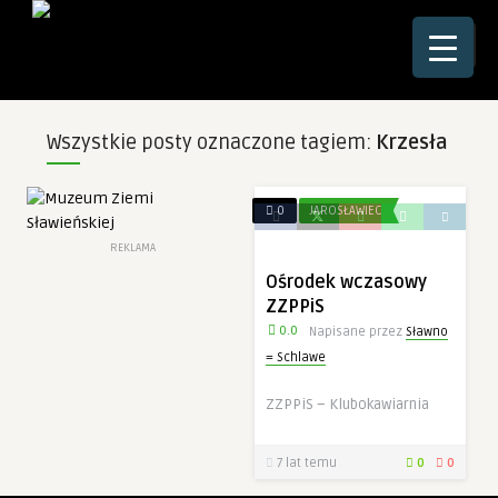
☰
Wszystkie posty oznaczone tagiem:
Krzesła
0
JAROSŁAWIEC
REKLAMA
Ośrodek wczasowy
ZZPPiS
0.0
Napisane przez
Sławno
= Schlawe
ZZPPiS – Klubokawiarnia
7 lat temu
0
0