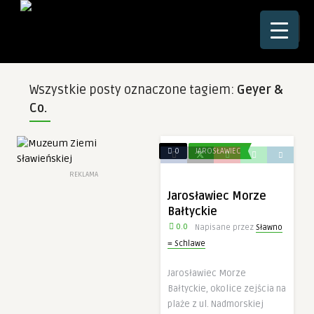
☰
Wszystkie posty oznaczone tagiem:
Geyer &
Co.
0
JAROSŁAWIEC
REKLAMA
Jarosławiec Morze
Bałtyckie
0.0
Napisane przez
Sławno
= Schlawe
Jarosławiec Morze
Bałtyckie, okolice zejścia na
plaże z ul. Nadmorskiej