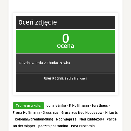
Oceń zdjęcie
0
Ocena
Pozdrowienia z Chudaczewka
User Rating:
Be the first one !
·
·
·
Tagi w artykule:
dom leśnika
F. Hoffmann
forsthaus
·
·
·
Franz Hoffmann
Gruss aus
Gruss aus Neu Kuddezow
H. Lasts
·
·
·
·
Kolonialwarenhandlung
Nad Wieprzą
Neu Kuddezow
Partie
·
·
·
an der Wipper
poczta postomino
Post Pustamin