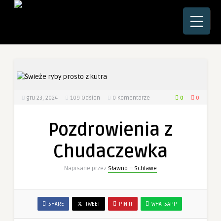
☰
0
0
gru 23, 2024
109
Odsłon
0 Komentarze
Pozdrowienia z
Chudaczewka
Napisane przez
Sławno = Schlawe
SHARE
TWEET
PIN IT
WHATSAPP