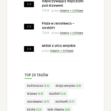
Odpoczywający mężczyźni
0
pod drzewem
0.0
przez
Sławno = Schlawe
Plaża w Jarosławcu –
0
Jershöft
0.0
przez
Sławno = Schlawe
Widok z ulicy wiejskie
0
przez
Sławno = Schlawe
TOP 20 TAGÓW
Dorfstrasse
(14)
droga wiejska
(18)
drzewa
(19)
Gasthof
(13)
Jarosławiec
(37)
Jershoeft
(27)
Kirche
(13)
koło Sławna
(26)