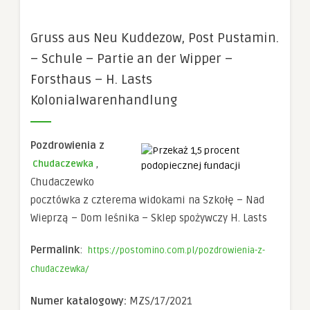
Konieczne
Te pliki cookie
Gruss aus Neu Kuddezow, Post Pustamin.
nie są
opcjonalne. Są
– Schule – Partie an der Wipper –
one potrzebne
do
Forsthaus – H. Lasts
funkcjonowania
Kolonialwarenhandlung
strony
internetowej.
Pozdrowienia z
Statystyka
,
Chudaczewka
Abyśmy mogli
poprawić
Chudaczewko
funkcjonalność
pocztówka z czterema widokami na Szkołę – Nad
i strukturę
strony
Wieprzą – Dom leśnika – Sklep spożywczy H. Lasts
internetowej,
na podstawie
Permalink
:
tego, jak
https://postomino.com.pl/pozdrowienia-z-
strona jest
chudaczewka/
używana.
Numer katalogowy:
MZS/17/2021