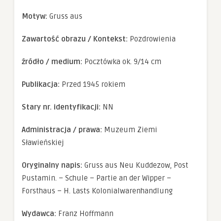
Doświadczenie
Aby nasza
Motyw:
Gruss aus
strona
internetowa
Zawartość obrazu / Kontekst:
Pozdrowienia
działała jak
najlepiej
podczas twojego
źródło / medium:
Pocztówka ok. 9/14 cm
przejścia na nią.
Jeśli odrzucisz te
pliki cookie,
Publikacja:
Przed 1945 rokiem
niektóre funkcje
znikną ze strony
Stary nr. identyfikacji:
NN
internetowej.
Administracja / prawa:
Muzeum Ziemi
Marketing
Sławieńskiej
Udostępniając
swoje
Oryginalny napis:
Gruss aus Neu Kuddezow, Post
zainteresowania i
zachowania
Pustamin. – Schule – Partie an der Wipper –
podczas
odwiedzania naszej
Forsthaus – H. Lasts Kolonialwarenhandlung
strony, zwiększasz
szansę na
Wydawca:
Franz Hoffmann
zobaczenie