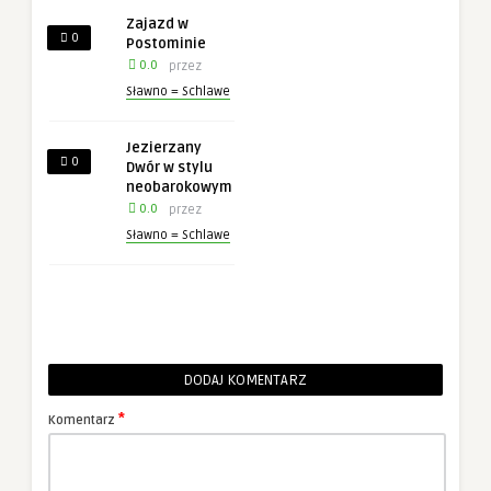
Zajazd w
0
Postominie
0.0
przez
Sławno = Schlawe
Jezierzany
0
Dwór w stylu
neobarokowym
0.0
przez
Sławno = Schlawe
DODAJ KOMENTARZ
*
Komentarz