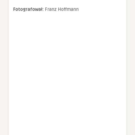
spersonalizowanych
treści i ofert.
Fotografował:
Franz Hoffmann