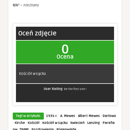
NN²
– nieznany
Oceń zdjęcie
0
Ocena
Kościół w Łącku
User Rating:
Be the first one !
·
·
·
Tagi w artykule:
1934 r.
A. Mewes
Albert Mewes
Darłowo
·
·
·
·
·
·
Kirche
Kościół
Kościół w Łącku
kwiecień
Lanzing
Parafia
·
·
pw. ZNMP
Pozdrowienia
Rügenwalde