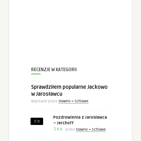
RECENZJE W KATEGORII
Sprawdziłem popularne Jackowo
w Jarosławcu
Napisane przez
Sławno = Schlawe
Pozdrowienia z Jarosławca
0
– Jerchoff
0.0
przez
Sławno = Schlawe