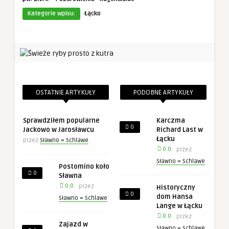
Kategorie wpisu:
Łącko
OSTATNIE ARTYKUŁY
PODOBNE ARTYKUŁY
Sprawdziłem popularne
Karczma
0
Jackowo w Jarosławcu
Richard Last w
Łącku
przez
Sławno = Schlawe
0.0
przez
Sławno = Schlawe
Postomino koło
0
Sławna
0.0
przez
Historyczny
0
dom Hansa
Sławno = Schlawe
Lange w Łącku
0.0
przez
Zajazd w
Sławno = Schlawe