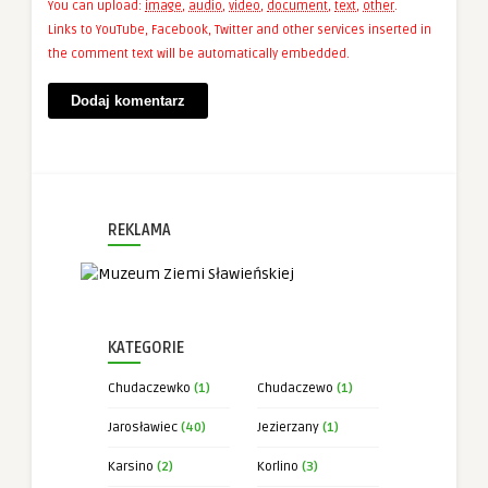
You can upload:
image
,
audio
,
video
,
document
,
text
,
other
.
Links to YouTube, Facebook, Twitter and other services inserted in
the comment text will be automatically embedded.
REKLAMA
KATEGORIE
Chudaczewko
(1)
Chudaczewo
(1)
Jarosławiec
(40)
Jezierzany
(1)
Karsino
(2)
Korlino
(3)