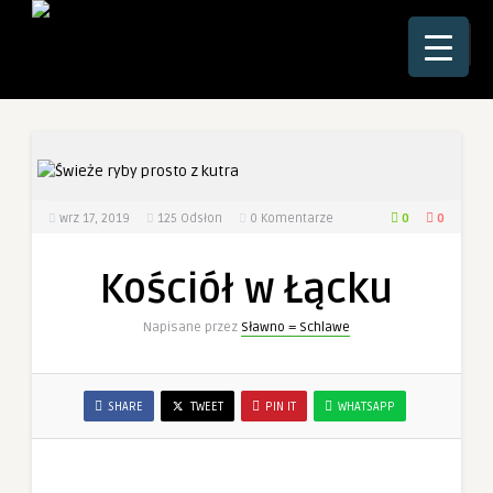
☰
0
0
wrz 17, 2019
125
Odsłon
0 Komentarze
Kościół w Łącku
Napisane przez
Sławno = Schlawe
SHARE
TWEET
PIN IT
WHATSAPP