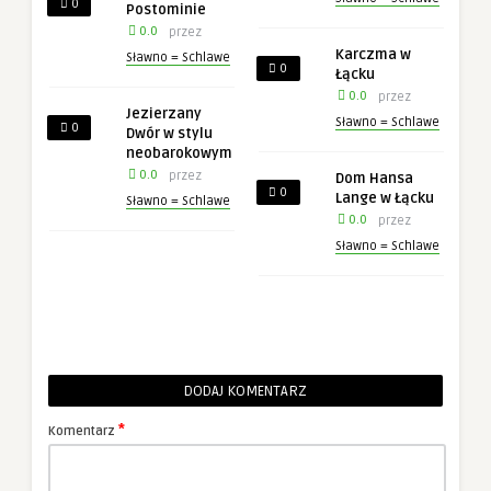
0
Postominie
0.0
przez
Karczma w
Sławno = Schlawe
0
Łącku
0.0
przez
Jezierzany
Sławno = Schlawe
0
Dwór w stylu
neobarokowym
0.0
przez
Dom Hansa
0
Lange w Łącku
Sławno = Schlawe
0.0
przez
Sławno = Schlawe
DODAJ KOMENTARZ
*
Komentarz