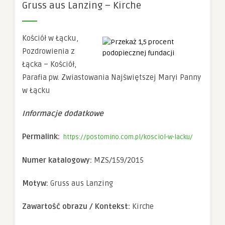
Gruss aus Lanzing – Kirche
Konieczne
Te pliki cookie
nie są
opcjonalne. Są
Kościół w Łącku,
one potrzebne
Pozdrowienia z
do
funkcjonowania
Łącka – Kościół,
strony
Parafia pw. Zwiastowania Najświętszej Maryi Panny
internetowej.
w Łącku
Statystyka
Informacje dodatkowe
Abyśmy mogli
poprawić
Permalink:
https://postomino.com.pl/kosciol-w-lacku/
funkcjonalność
i strukturę
strony
Numer katalogowy:
MZS/159/2015
internetowej,
na podstawie
tego, jak
Motyw:
Gruss aus Lanzing
strona jest
używana.
Zawartość obrazu / Kontekst:
Kirche