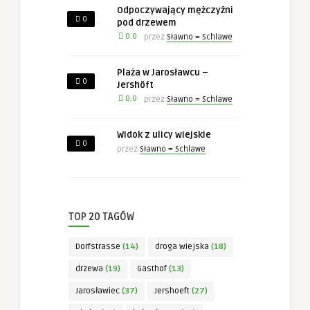
Odpoczywający mężczyźni
0
pod drzewem
0.0
przez
Sławno = Schlawe
Plaża w Jarosławcu –
0
Jershöft
0.0
przez
Sławno = Schlawe
Widok z ulicy wiejskie
0
przez
Sławno = Schlawe
TOP 20 TAGÓW
Dorfstrasse
(14)
droga wiejska
(18)
drzewa
(19)
Gasthof
(13)
Jarosławiec
(37)
Jershoeft
(27)