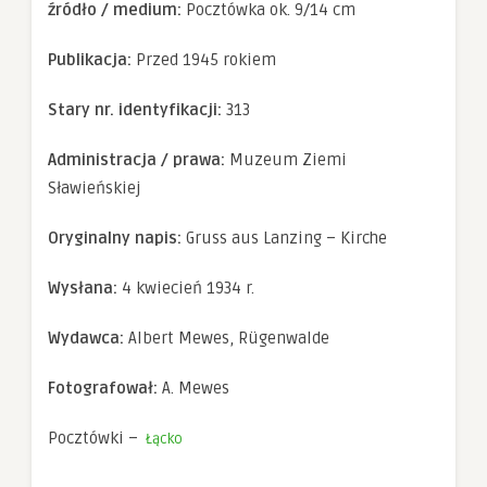
źródło / medium:
Pocztówka ok. 9/14 cm
Doświadczenie
Aby nasza
strona
Publikacja:
Przed 1945 rokiem
internetowa
działała jak
najlepiej
Stary nr. identyfikacji:
313
podczas twojego
przejścia na nią.
Administracja / prawa:
Muzeum Ziemi
Jeśli odrzucisz te
pliki cookie,
Sławieńskiej
niektóre funkcje
znikną ze strony
internetowej.
Oryginalny napis:
Gruss aus Lanzing – Kirche
Wysłana:
4 kwiecień 1934 r.
Marketing
Udostępniając
Wydawca:
Albert Mewes, Rügenwalde
swoje
zainteresowania i
zachowania
Fotografował:
A. Mewes
podczas
odwiedzania naszej
Pocztówki –
strony, zwiększasz
Łącko
szansę na
zobaczenie