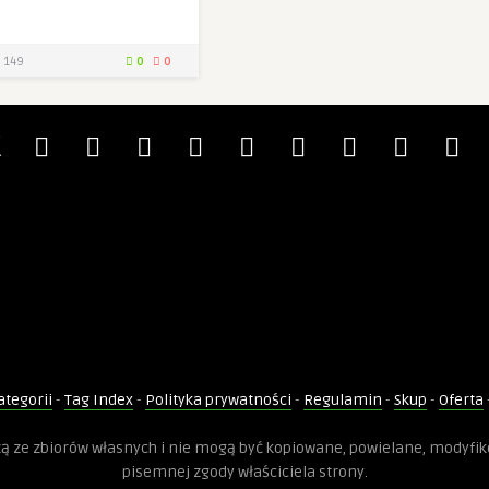
149
0
0
ategorii
-
Tag Index
-
Polityka prywatności
-
Regulamin
-
Skup
-
Oferta
dzą ze zbiorów własnych i nie mogą być kopiowane, powielane, modyfi
pisemnej zgody właściciela strony.