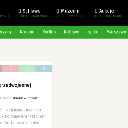
a
Schlawe
Muzeum
Aukcje
OMINO
POWIAT SŁAWIEŃSKI
Ziemi Sławieńskiej
KOLEKCJONERSKIE
erzany
Karsino
Korlino
Królewo
Łącko
Marszewo
 przedwojennej
e
e przez
Sławno = Schlawe
le – Reichsarbeitsdienst
1 – Kolonialwarengeschäft
n – Dorfstrasse mit dem