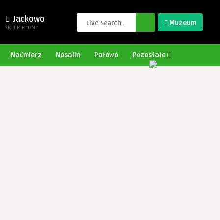
Jackowo
Muzeum
SKLEP RYBNY
Naćmierz
Nosalin
Pałowo
Pozostałe