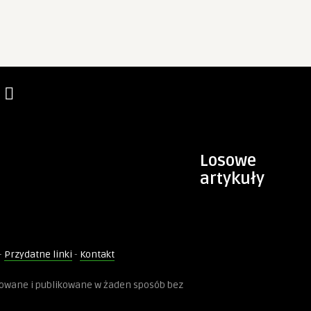
Losowe
artykuły
-
Przydatne linki
-
Kontakt
kowane i publikowane w żaden sposób bez