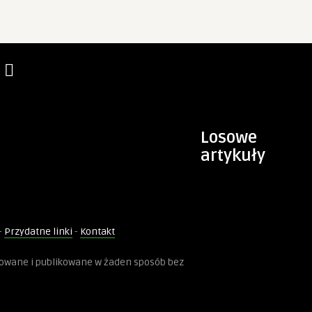
Losowe
artykuły
-
Przydatne linki
-
Kontakt
kowane i publikowane w żaden sposób bez