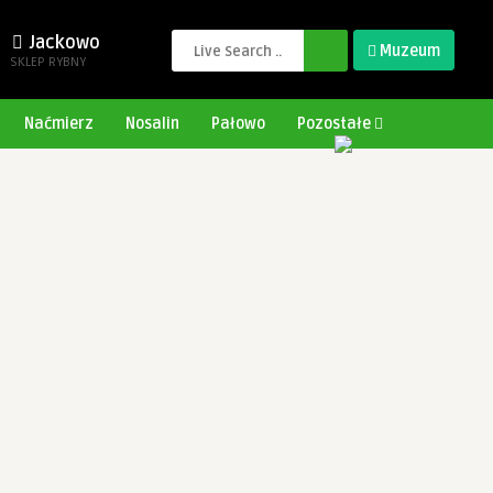
Jackowo
Muzeum
SKLEP RYBNY
Naćmierz
Nosalin
Pałowo
Pozostałe