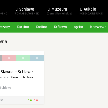
a
Schlawe
Muzeum
Aukcje
OMINO
POWIAT SŁAWIEŃSKI
Ziemi Sławieńskiej
KOLEKCJONERSKIE
erzany
Karsino
Korlino
Królewo
Łącko
Marszewo
awna
 Sławna – Schlawe
e przez
Sławno = Schlawe
 Schlawe
90
0
0