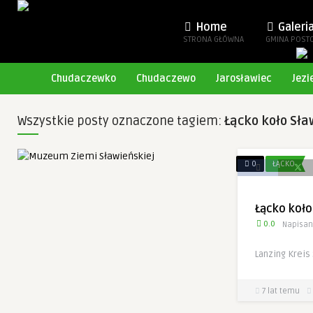
Home
Galeri
STRONA GŁÓWNA
GMINA POST
Chudaczewko
Chudaczewo
Jarosławiec
Jezi
Wszystkie posty oznaczone tagiem:
Łącko koło Sł
0
ŁĄCKO
Łącko koło
0.0
Napisan
Lanzing Kreis
7 lat temu