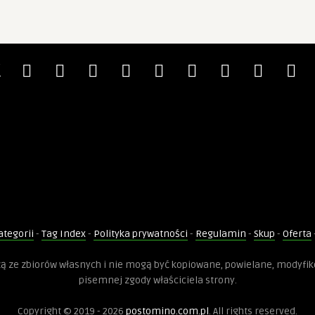
ategorii
-
Tag Index
-
Polityka prywatności
-
Regulamin
-
Skup
-
Oferta
dzą ze zbiorów własnych i nie mogą być kopiowane, powielane, modyfi
pisemnej zgody właściciela strony.
Copyright © 2019 - 2026
postomino.com.pl
. All rights reserved.