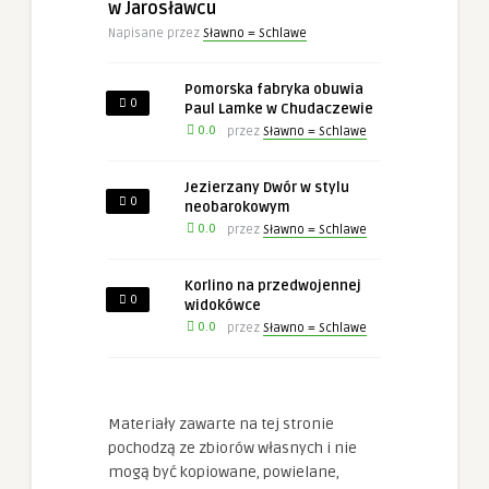
w Jarosławcu
Napisane przez
Sławno = Schlawe
Pomorska fabryka obuwia
0
Paul Lamke w Chudaczewie
0.0
przez
Sławno = Schlawe
Jezierzany Dwór w stylu
0
neobarokowym
0.0
przez
Sławno = Schlawe
Korlino na przedwojennej
0
widokówce
0.0
przez
Sławno = Schlawe
Materiały zawarte na tej stronie
pochodzą ze zbiorów własnych i nie
mogą być kopiowane, powielane,