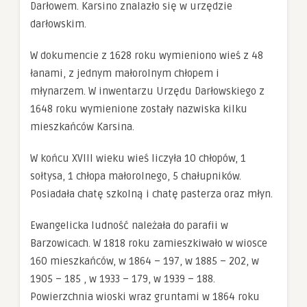
Darłowem. Karsino znalazło się w urzędzie
Doświadczenie
Aby nasza
darłowskim.
strona
internetowa
W dokumencie z 1628 roku wymieniono wieś z 48
działała jak
najlepiej
łanami, z jednym małorolnym chłopem i
podczas twojego
młynarzem. W inwentarzu Urzędu Darłowskiego z
przejścia na nią.
Jeśli odrzucisz te
1648 roku wymienione zostały nazwiska kilku
pliki cookie,
niektóre funkcje
mieszkańców Karsina.
znikną ze strony
internetowej.
W końcu XVIII wieku wieś liczyła 10 chłopów, 1
sołtysa, 1 chłopa małorolnego, 5 chałupników.
Posiadała chatę szkolną i chatę pasterza oraz młyn.
Marketing
Udostępniając
swoje
Ewangelicka ludność należała do parafii w
zainteresowania i
zachowania
Barzowicach. W 1818 roku zamieszkiwało w wiosce
podczas
160 mieszkańców, w 1864 – 197, w 1885 – 202, w
odwiedzania naszej
strony, zwiększasz
1905 – 185 , w 1933 – 179, w 1939 – 188.
szansę na
Powierzchnia wioski wraz gruntami w 1864 roku
zobaczenie