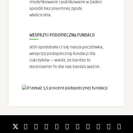
modyfikowane i publikowane w żaden
sposób bez pisemnej zgody
właściciela.
WESPRZYJ PODOPIECZNĄ FUNDACJI
Jeśli spodobała ci się nasza pocztówka,
wesprzyj podopieczną fundacji dla
cukrzyków — wiedz, że bardzo to
doceniamy! To dla nas bardzo ważne.
0.0
Sławno = Schlawe
Nacmierz na Pomorzu
0.0
Sławno = Schlawe