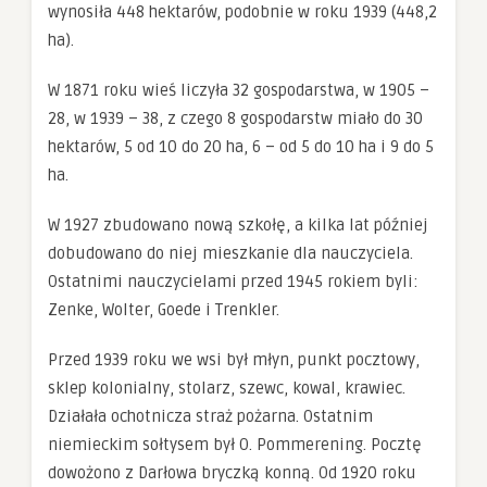
spersonalizowanych
wynosiła 448 hektarów, podobnie w roku 1939 (448,2
treści i ofert.
ha).
W 1871 roku wieś liczyła 32 gospodarstwa, w 1905 –
28, w 1939 – 38, z czego 8 gospodarstw miało do 30
hektarów, 5 od 10 do 20 ha, 6 – od 5 do 10 ha i 9 do 5
ha.
W 1927 zbudowano nową szkołę, a kilka lat później
dobudowano do niej mieszkanie dla nauczyciela.
Ostatnimi nauczycielami przed 1945 rokiem byli:
Zenke, Wolter, Goede i Trenkler.
Przed 1939 roku we wsi był młyn, punkt pocztowy,
sklep kolonialny, stolarz, szewc, kowal, krawiec.
Działała ochotnicza straż pożarna. Ostatnim
niemieckim sołtysem był O. Pommerening. Pocztę
dowożono z Darłowa bryczką konną. Od 1920 roku