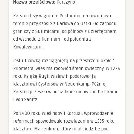
Nazwa przejściowa:
Karczyno
Konieczne
Te pliki cookie
Karsino leży w gminie Postomino na równinnym
nie są
opcjonalne. Są
terenie przy szosie z Darłowa do Ustki. Od zachodu
one potrzebne
graniczy z Sulimicami, od północy z Dzierżęcinem,
do
funkcjonowania
od wschodu z Kaninem i od południa z
strony
Kowalewicami.
internetowej.
Jest ulicówką rozciągniętą na przestrzeni około 1
Statystyka
kilometra. Wieś ma rodowód średniowieczny. W 1275
Abyśmy mogli
roku książę Rugii Wisław II podarował ją
poprawić
funkcjonalność
klasztorowi Cystersów w Neuenkamp. Później
i strukturę
Karsino przeszło w posiadanie rodów von Puttkamer
strony
internetowej,
i von Sanitz.
na podstawie
tego, jak
Po 1400 roku wieś nabyli Kartuzi. Wprowadzenie
strona jest
używana.
reformacji spowodowało rozwiązanie w 1535 roku
klasztoru Marienkron, który miał siedzibę pod