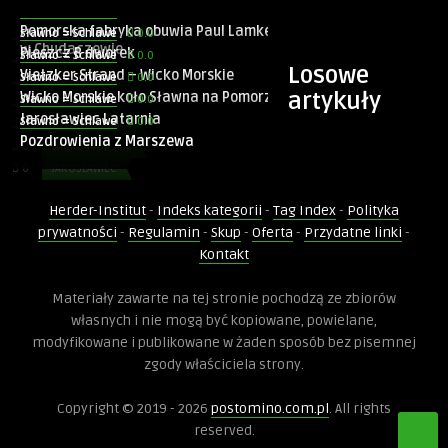
Zamek w Pieńkowie
0.0
Sławno = Schlawe
Pomorska fabryka obuwia Paul Lamke
0.0
Sławno = Schlawe
0
NAĆMIERZ
w Chudaczewie
Pieszcz B dworek
0.0
Sławno = Schlawe
0
PIEŃKOWO
Losowe
Vietzker Strand – Wicko Morskie
0.0
Sławno = Schlawe
0
CHUDACZEWO
artykuły
Wicko Morskie koło Sławna na Pomorzu
0.0
Sławno = Schlawe
0
PIESZCZ
Jarosławiec Latarnia
0.0
Sławno = Schlawe
0
WICKO MORSKIE
Pozdrowienia z Marszewa
0
WICKO MORSKIE
0
JAROSŁAWIEC
0
MARSZEWO
Herder-Institut
-
Indeks kategorii
-
Tag Index
-
Polityka
0
PIEŃKOWO
prywatności
-
Regulamin
-
Skup
-
Oferta
-
Przydatne linki
-
Kontakt
0.0
Sławno = Schlawe
Materiały zawarte na tej stronie pochodzą ze zbiorów
Pieńkowo koło Sławna
własnych i nie mogą być kopiowane, powielane,
modyfikowane i publikowane w żaden sposób bez pisemnej
zgody właściciela strony.
0
WICKO MORSKIE
Copyright © 2019 - 2026
postomino.com.pl
. All rights
reserved.