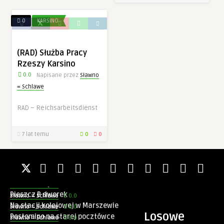
Konieczne
Te pliki cookie
0
KARSINO
nie są
opcjonalne. Są
one potrzebne
(RAD) Służba Pracy
do
funkcjonowania
Rzeszy Karsino
strony
0.0
Napisane przez
Sławno
internetowej.
= Schlawe
RAD – Reichsarbeitsdienst
Statystyka
Abyśmy mogli
poprawić
7 lat temu
0
0
funkcjonalność
i strukturę
strony
0.0
Sławno = Schlawe
internetowej,
Jezierzany Dwór w stylu
na podstawie
0.0
Sławno = Schlawe
tego, jak
neobarokowym
Kościół w Łącku – Kirche
0.0
Sławno = Schlawe
strona jest
Pieszcz B dworek
0.0
Sławno = Schlawe
0
używana.
JEZIERZANY
Na stacji kolejowej w Marszewie
0.0
Sławno = Schlawe
0
ŁĄCKO
Losowe
Postomino na starej pocztówce
0.0
Sławno = Schlawe
0
PIESZCZ