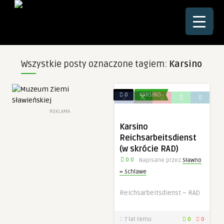
☰
Wszystkie posty oznaczone tagiem:
Karsino
0
KARSINO
REKLAMA
Karsino
Reichsarbeitsdienst
(w skrócie RAD)
0.0
Napisane przez
Sławno
= Schlawe
Reichsarbeitsdienst – RAD
7 lat temu
0
0