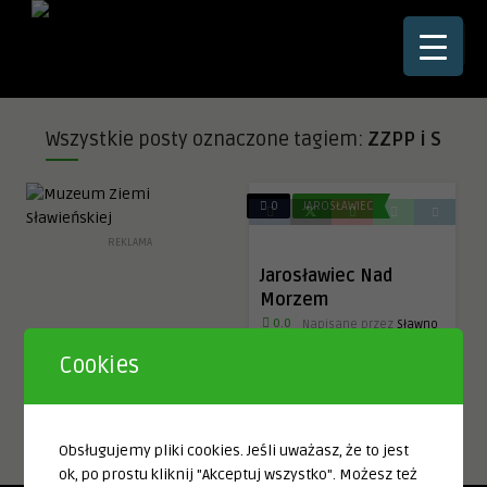
☰
Wszystkie posty oznaczone tagiem:
ZZPP i S
0
JAROSŁAWIEC
REKLAMA
Jarosławiec Nad
Morzem
0.0
Napisane przez
Sławno
= Schlawe
Cookies
Jarosławiec nad Bałtykiem
Obsługujemy pliki cookies. Jeśli uważasz, że to jest
7 lat temu
0
0
ok, po prostu kliknij "Akceptuj wszystko". Możesz też