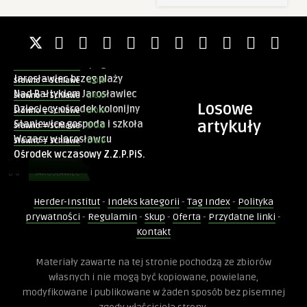
Konieczne
Te pliki cookie
0.0
Sławno = Schlawe
nie są
Pieszcz koło Sławna
0.0
Sławno = Schlawe
opcjonalne. Są
one potrzebne
Pieńkowo obiekty ogrodnicze
0.0
Sławno = Schlawe
do
Jarosławiec brzeg plaży
0.0
Sławno = Schlawe
0
PIESZCZ
funkcjonowania
Nad Bałtykiem Jarosławiec
0.0
Sławno = Schlawe
strony
0
PIEŃKOWO
Losowe
Dziecięcy ośrodek kolonijny
internetowej.
0.0
Sławno = Schlawe
0
JAROSŁAWIEC
artykuły
Staniewice gospoda i szkoła
0.0
Sławno = Schlawe
0
JAROSŁAWIEC
Wczasy w Jarosławcu
0.0
Sławno = Schlawe
0
JAROSŁAWIEC
Ośrodek wczasowy Z.Z.P.PiS.
Statystyka
0
STANIEWICE
Abyśmy mogli
0
JAROSŁAWIEC
poprawić
0
JAROSŁAWIEC
funkcjonalność
i strukturę
Herder-Institut
-
Indeks kategorii
-
Tag Index
-
Polityka
0
ŁĄCKO
strony
prywatności
-
Regulamin
-
Skup
-
Oferta
-
Przydatne linki
-
internetowej,
Kontakt
na podstawie
tego, jak
0.0
Sławno = Schlawe
strona jest
Materiały zawarte na tej stronie pochodzą ze zbiorów
używana.
Dwuczęściowa pocztówka z Łącka
własnych i nie mogą być kopiowane, powielane,
modyfikowane i publikowane w żaden sposób bez pisemnej