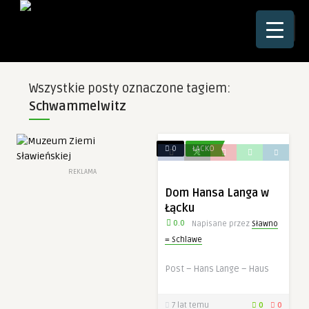
☰
Wszystkie posty oznaczone tagiem:
Schwammelwitz
0
ŁĄCKO
REKLAMA
Dom Hansa Langa w
Łącku
0.0
Napisane przez
Sławno
= Schlawe
Post – Hans Lange – Haus
7 lat temu
0
0