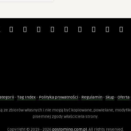
ategorii
-
Tag Index
-
Polityka prywatności
-
Regulamin
-
Skup
-
Oferta
dzą ze zbiorów własnych i nie mogą być kopiowane, powielane, modyfi
pisemnej zgody właściciela strony.
Copyright © 2019 - 2026
postomino.com.pl
. All rights reserved.