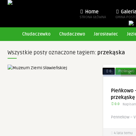
Home
Galeri
STRONA GŁÓWNA
GMINA POST
Chudaczewko
Chudaczewo
Jarosławiec
Jezi
Wszystkie posty oznaczone tagiem:
przekąska
0
PIEŃKOWO
Pieńkowo 
przekąskę
0.0
Napisan
Pennekow – 
4 lata temu