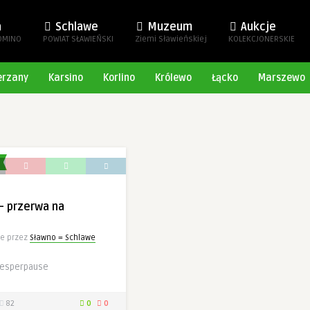
a
Schlawe
Muzeum
Aukcje
OMINO
POWIAT SŁAWIEŃSKI
Ziemi Sławieńskiej
KOLEKCJONERSKIE
erzany
Karsino
Korlino
Królewo
Łącko
Marszewo
– przerwa na
e przez
Sławno = Schlawe
Vesperpause
82
0
0