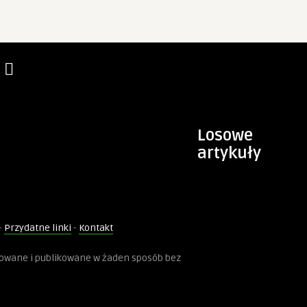
Losowe
artykuły
-
Przydatne linki
-
Kontakt
kowane i publikowane w żaden sposób bez