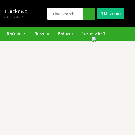
Jackowo
Muzeum
SKLEP RYBNY
Naćmierz
Nosalin
Pałowo
Pozostałe