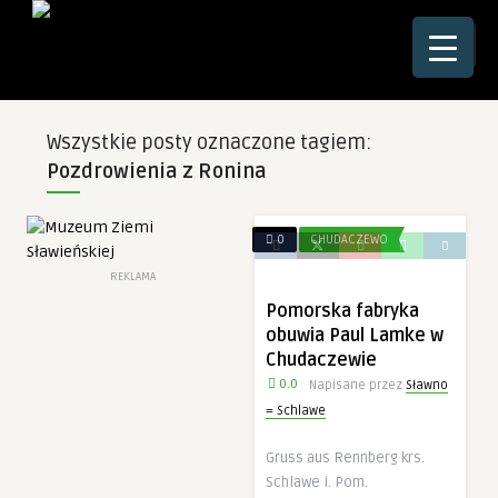
☰
Wszystkie posty oznaczone tagiem:
Pozdrowienia z Ronina
0
CHUDACZEWO
REKLAMA
Pomorska fabryka
obuwia Paul Lamke w
Chudaczewie
0.0
Napisane przez
Sławno
= Schlawe
Gruss aus Rennberg krs.
Schlawe i. Pom.