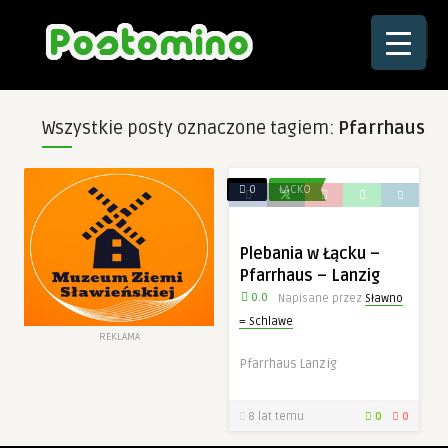
☰
Wszystkie posty oznaczone tagiem:
Pfarrhaus
0
ŁĄCKO
Plebania w Łącku –
Pfarrhaus – Lanzig
0.0
Napisane przez
Sławno
= Schlawe
REKLAMA
Pfarrhaus Lanzig
8 lat temu
0
0