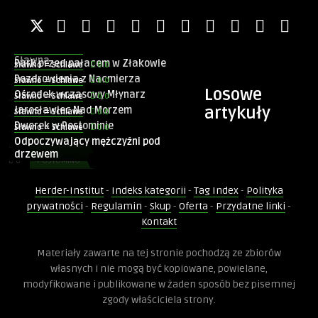
Konieczne
0.0
Sławno = Schlawe
Te pliki cookie
Karczma w Łącku
0.0
Sławno = Schlawe
nie są
Pozdrowienia ze Staniewic koło
0.0
Sławno = Schlawe
opcjonalne. Są
Sławna
Park przed pałacem w Złakowie
one potrzebne
0.0
Sławno = Schlawe
0
ŁĄCKO
do
Pozdrowienia z Nacmierza
0.0
Sławno = Schlawe
0
STANIEWICE
funkcjonowania
Losowe
Ośrodek wczasowy Młynarz
0.0
Sławno = Schlawe
0
ZŁAKOWO
strony
artykuły
Jarosławiec Nad Morzem
0.0
Sławno = Schlawe
internetowej.
0
NAĆMIERZ
Dworek w Postominie
0.0
Sławno = Schlawe
0
JAROSŁAWIEC
Odpoczywający mężczyźni pod
0
JAROSŁAWIEC
drzewem
Statystyka
0
POSTOMINO
Abyśmy mogli
0
JAROSŁAWIEC
poprawić
Herder-Institut
-
Indeks kategorii
-
Tag Index
-
Polityka
0
JAROSŁAWIEC
funkcjonalność
prywatności
-
Regulamin
-
Skup
-
Oferta
-
Przydatne linki
-
i strukturę
strony
Kontakt
internetowej,
na podstawie
Sławno = Schlawe
Materiały zawarte na tej stronie pochodzą ze zbiorów
tego, jak
Widok z ulicy wiejskie
własnych i nie mogą być kopiowane, powielane,
strona jest
używana.
modyfikowane i publikowane w żaden sposób bez pisemnej
zgody właściciela strony.
0
PIEŃKOWO