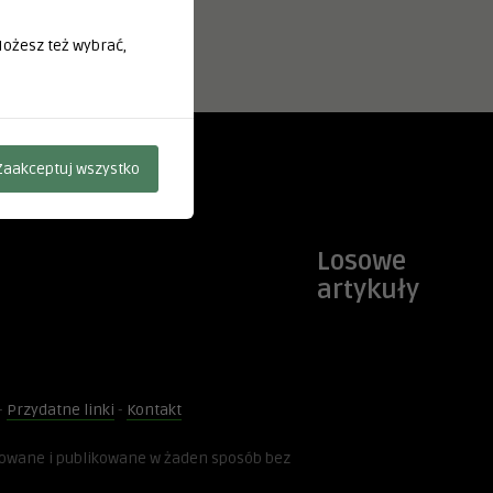
 Możesz też wybrać,
Zaakceptuj wszystko
Losowe
artykuły
-
Przydatne linki
-
Kontakt
kowane i publikowane w żaden sposób bez