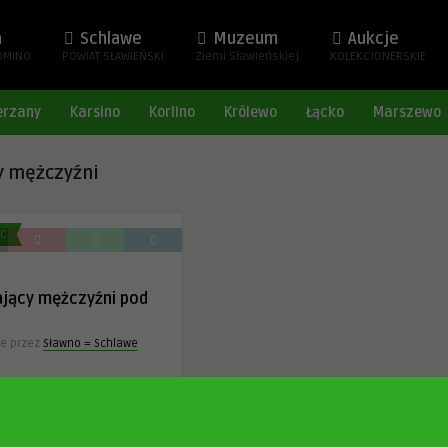
a
Schlawe
Muzeum
Aukcje
OMINO
POWIAT SŁAWIEŃSKI
Ziemi Sławieńskiej
KOLEKCJONERSKIE
erzany
Karsino
Korlino
Królewo
Łącko
Marszewo
y mężczyźni
EC
jący mężczyźni pod
e przez
Sławno = Schlawe
 pause mit Jershöfter
temu
87
0
0