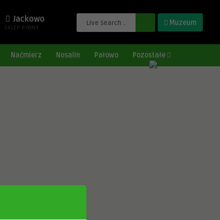
Jackowo
Muzeum
SKLEP RYBNY
Naćmierz
Nosalin
Pałowo
Pozostałe