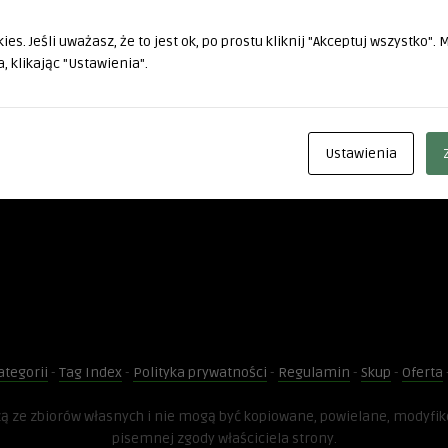
es. Jeśli uważasz, że to jest ok, po prostu kliknij "Akceptuj wszystko".
, klikając "Ustawienia".
Ustawienia
ategorii
-
Tag Index
-
Polityka prywatności
-
Regulamin
-
Skup
-
Oferta
dzą ze zbiorów własnych i nie mogą być kopiowane, powielane, modyfi
pisemnej zgody właściciela strony.