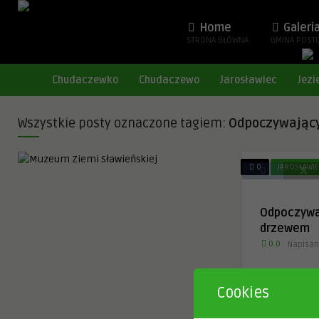
Home
Galeri
STRONA GŁÓWNA
GMINA POST
Chudaczewko
Chudaczewo
Jarosławiec
Jezi
Wszystkie posty oznaczone tagiem:
Odpoczywając
0
JAROSŁAWI
Odpoczywa
drzewem
0.0
Napisan
Männertriks –
Cookies
12 miesięcy 