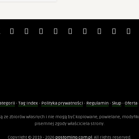
ategorii
-
Tag Index
-
Polityka prywatności
-
Regulamin
-
Skup
-
Oferta
dzą ze zbiorów własnych i nie mogą być kopiowane, powielane, modyfi
pisemnej zgody właściciela strony.
Copyright © 2019 - 2026
postomino.com.pl
. All rights reserved.