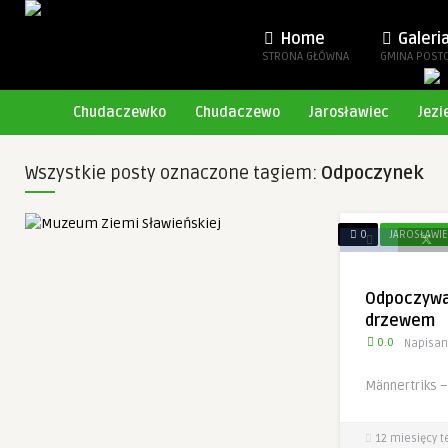
Home
Galeri
STRONA GŁÓWNA
GMINA POST
Chudaczewko
Chudaczewo
Jarosławiec
Jezi
Wszystkie posty oznaczone tagiem:
Odpoczynek
0
JAROSŁAWI
Odpoczywa
drzewem
0.0
Napisan
Männertriks –
12 miesięcy 