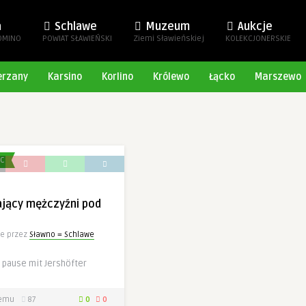
a
Schlawe
Muzeum
Aukcje
OMINO
POWIAT SŁAWIEŃSKI
Ziemi Sławieńskiej
KOLEKCJONERSKIE
erzany
Karsino
Korlino
Królewo
Łącko
Marszewo
EC
jący mężczyźni pod
e przez
Sławno = Schlawe
 pause mit Jershöfter
temu
87
0
0