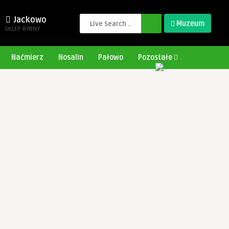
Jackowo
Muzeum
SKLEP RYBNY
Naćmierz
Nosalin
Pałowo
Pozostałe