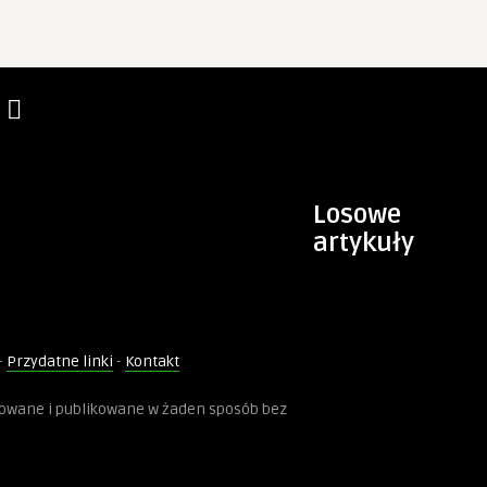
Losowe
artykuły
-
Przydatne linki
-
Kontakt
kowane i publikowane w żaden sposób bez