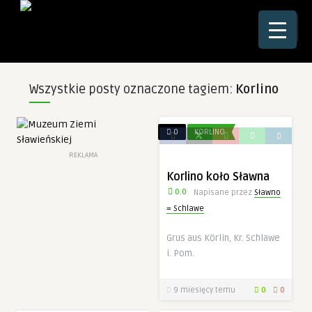
☰
Wszystkie posty oznaczone tagiem:
Korlino
0
KORLINO
REKLAMA
Korlino koło Sławna
0.0
Napisane przez
Sławno
= Schlawe
Grus aus Körlin, Kr. Schlawe
i. Pom.
9 miesięcy temu
0
0