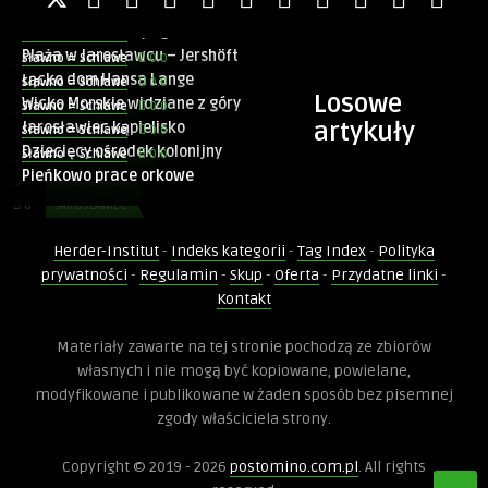
Odpoczywający mężczyźni pod
0.0
Sławno = Schlawe
Doświadczenie
drzewem
Pieńkowo obiekty ogrodnicze
Aby nasza
0.0
Sławno = Schlawe
strona
Plaża w Jarosławcu – Jershöft
0.0
Sławno = Schlawe
0
JAROSŁAWIEC
internetowa
Łącko dom Hansa Lange
0.0
Sławno = Schlawe
0
PIEŃKOWO
działała jak
Losowe
Wicko Morskie widziane z góry
0.0
Sławno = Schlawe
najlepiej
0
JAROSŁAWIEC
artykuły
podczas twojego
Jarosławiec kąpielisko
0.0
Sławno = Schlawe
0
ŁĄCKO
przejścia na nią.
Dziecięcy ośrodek kolonijny
0.0
Sławno = Schlawe
0
WICKO MORSKIE
Jeśli odrzucisz te
Pieńkowo prace orkowe
pliki cookie,
0
JAROSŁAWIEC
niektóre funkcje
0
JAROSŁAWIEC
znikną ze strony
0
PIEŃKOWO
internetowej.
Herder-Institut
-
Indeks kategorii
-
Tag Index
-
Polityka
0
PIESZCZ
prywatności
-
Regulamin
-
Skup
-
Oferta
-
Przydatne linki
-
Kontakt
Marketing
Udostępniając
0.0
Sławno = Schlawe
swoje
Materiały zawarte na tej stronie pochodzą ze zbiorów
Pieszcz B dworek
zainteresowania i
własnych i nie mogą być kopiowane, powielane,
zachowania
modyfikowane i publikowane w żaden sposób bez pisemnej
podczas
zgody właściciela strony.
odwiedzania naszej
strony, zwiększasz
0
ZŁAKOWO
szansę na
Copyright © 2019 - 2026
postomino.com.pl
. All rights
zobaczenie