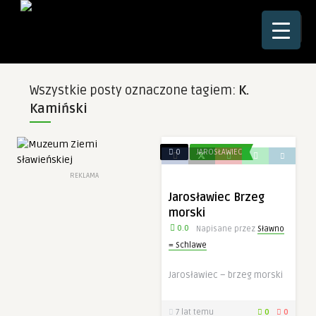
☰
Wszystkie posty oznaczone tagiem:
K.
Kamiński
0
JAROSŁAWIEC
REKLAMA
Jarosławiec Brzeg
morski
0.0
Napisane przez
Sławno
= Schlawe
Jarosławiec – brzeg morski
7 lat temu
0
0