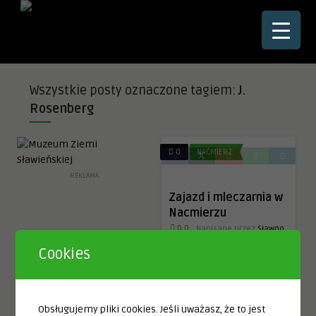
☰
Wszystkie posty oznaczone tagiem:
J.
Rosenberg
0
NAĆMIERZ
REKLAMA
Zajazd i mleczarnia w
Nacmierzu
0.0
Napisane przez
Sławno
= Schlawe
Cookies
Pramschüfer´s Gasthaus –
Molkerei
Obsługujemy pliki cookies. Jeśli uważasz, że to jest