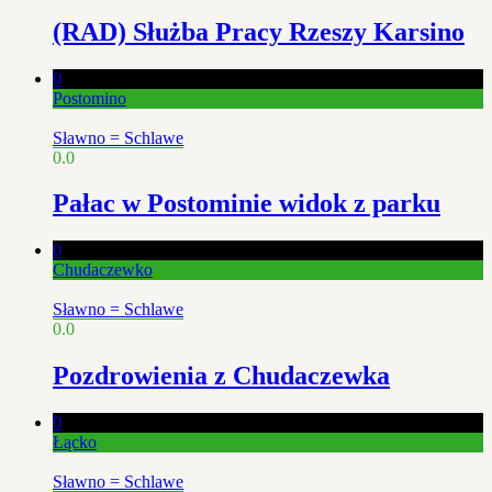
(RAD) Służba Pracy Rzeszy Karsino
0
Postomino
Sławno = Schlawe
0.0
Pałac w Postominie widok z parku
0
Chudaczewko
Sławno = Schlawe
0.0
Pozdrowienia z Chudaczewka
0
Łącko
Sławno = Schlawe