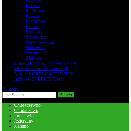
Pałówko
Pałowo
Pieńkowo
Pieszcz
Postomino
Ronino
Rusinowo
Staniewice
Wicko Morskie
Wilkowice
Wszedzień
Złakowo
Schlawe
POWIAT SŁAWIEŃSKI
Muzeum
Ziemi Sławieńskiej
Aukcje
KOLEKCJONERSKIE
Jackowo
SKLEP RYBNY
Muzeum
Chudaczewko
Chudaczewo
Jarosławiec
Jezierzany
Karsino