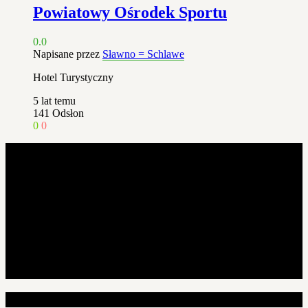
Powiatowy Ośrodek Sportu
0.0
Napisane przez
Sławno = Schlawe
Hotel Turystyczny
5 lat temu
141
Odsłon
0
0
Losowe artykuły