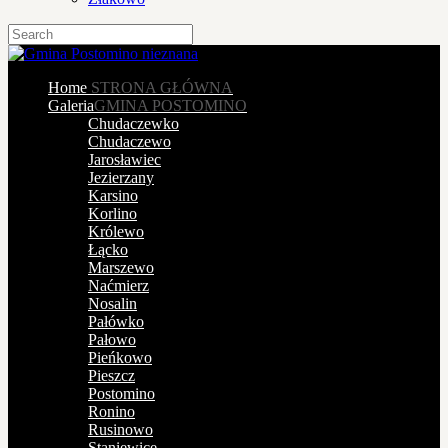
Home
STRONA GŁÓWNA
Galeria
GMINA POSTOMINO
Chudaczewko
Chudaczewo
Jarosławiec
Jezierzany
Karsino
Korlino
Królewo
Łącko
Marszewo
Naćmierz
Nosalin
Pałówko
Pałowo
Pieńkowo
Pieszcz
Postomino
Ronino
Rusinowo
Staniewice