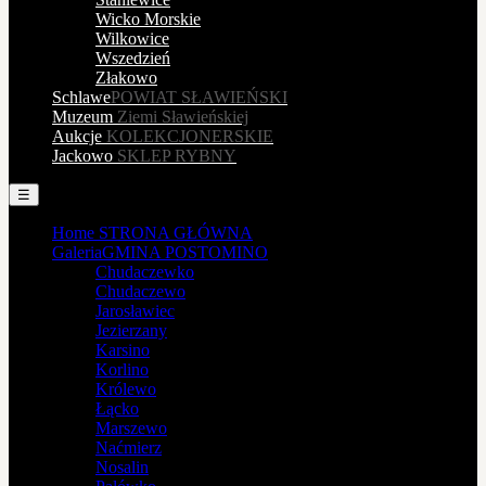
Wicko Morskie
Wilkowice
Wszedzień
Złakowo
Schlawe
POWIAT SŁAWIEŃSKI
Muzeum
Ziemi Sławieńskiej
Aukcje
KOLEKCJONERSKIE
Jackowo
SKLEP RYBNY
☰
Home
STRONA GŁÓWNA
Galeria
GMINA POSTOMINO
Chudaczewko
Chudaczewo
Jarosławiec
Jezierzany
Karsino
Korlino
Królewo
Łącko
Marszewo
Naćmierz
Nosalin