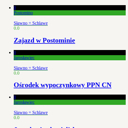
0
Postomino
Sławno = Schlawe
0.0
Zajazd w Postominie
0
Jarosławiec
Sławno = Schlawe
0.0
Ośrodek wypoczynkowy PPN CN
0
Jarosławiec
Sławno = Schlawe
0.0