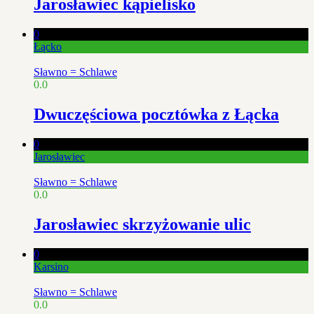
Jarosławiec kąpielisko
0
Łącko
Sławno = Schlawe
0.0
Dwuczęściowa pocztówka z Łącka
0
Jarosławiec
Sławno = Schlawe
0.0
Jarosławiec skrzyżowanie ulic
0
Karsino
Sławno = Schlawe
0.0