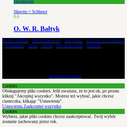
Jarosławiec
Sławno = Schlawe
0.0
O. W. R. Bałtyk
Herder-Institut
-
Indeks kategorii
-
Tag Index
-
Polityka prywatności
-
Regulamin
-
Skup
-
Oferta
-
Przydatne linki
-
Kontakt
Materiały zawarte na tej stronie pochodzą ze zbiorów własnych i nie
mogą być kopiowane, powielane, modyfikowane i publikowane w
żaden sposób bez pisemnej zgody właściciela strony.
Copyright © 2019 - 2026
postomino.com.pl
. All rights reserved.
Cookies
Obsługujemy pliki cookies. Jeśli uważasz, że to jest ok, po prostu
kliknij "Akceptuj wszystko". Możesz też wybrać, jakie chcesz
ciasteczka, klikając "Ustawienia".
Ustawienia
Zaakceptuj wszystko
Cookies
Wybierz, jakie pliki cookies chcesz zaakceptować. Twój wybór
zostanie zachowany przez rok.