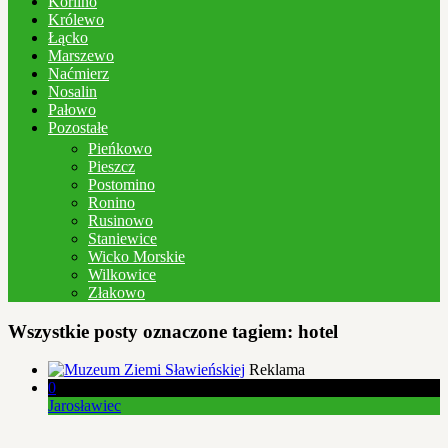
Korlino
Królewo
Łącko
Marszewo
Naćmierz
Nosalin
Pałowo
Pozostałe
Pieńkowo
Pieszcz
Postomino
Ronino
Rusinowo
Staniewice
Wicko Morskie
Wilkowice
Złakowo
Wszystkie posty oznaczone tagiem:
hotel
Reklama
0
Jarosławiec