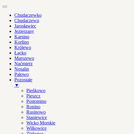
Chudaczewko
Chudaczewo
Jarosławiec
Jezierzany
Karsino
Korlino
Królewo
Łącko
Marszewo
Naćmierz
Nosalin
Pałowo
Pozostałe
▼
Pieńkowo
Pieszcz
Postomino
Ronino
Rusinowo
Staniewice
Wicko Morskie
Wilkowice
Złakowo