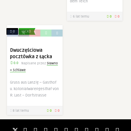
dem Teich
spersonalizowanych
treści i ofert.
6 lat temu
0
0
0
ŁĄCKO
Dwuczęściowa
pocztówka z Łącka
0.0
Napisane przez
Sławno
= Schlawe
Gruss aus Lanzig – Gasthof
u. kolonialwarengesthaf von
R. Last – Dorfstrasse
8 lat temu
0
0
0.0
Sławno = Schlawe