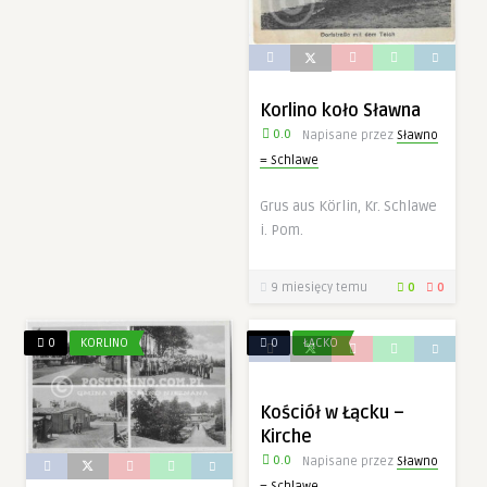
Konieczne
Te pliki cookie
nie są
opcjonalne. Są
one potrzebne
Korlino koło Sławna
do
0.0
Napisane przez
Sławno
funkcjonowania
strony
= Schlawe
internetowej.
Grus aus Körlin, Kr. Schlawe
i. Pom.
Statystyka
Abyśmy mogli
poprawić
9 miesięcy temu
0
0
funkcjonalność
i strukturę
strony
0
KORLINO
0
ŁĄCKO
internetowej,
na podstawie
tego, jak
Kościół w Łącku –
strona jest
używana.
Kirche
0.0
Napisane przez
Sławno
= Schlawe