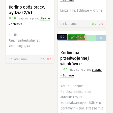
Doświadczenie
Korlino obóz pracy,
Aby nasza
Lanzing Kr. Schlawe – Kirche
strona
wydział 2/41
internetowa
0.0
Napisane przez
Sławno
działała jak
5 lat temu
0
0
= Schlawe
najlepiej
podczas twojego
przejścia na nią.
Körlin –
0
KORLINO
Jeśli odrzucisz te
Reichsarbeitsdienst
pliki cookie,
Abteilung 2/41
niektóre funkcje
znikną ze strony
Korlino na
internetowej.
przedwojennej
2 lata temu
0
0
widokówce
0.0
Napisane przez
Sławno
Marketing
= Schlawe
Udostępniając
swoje
zainteresowania i
Körlin – Schule –
zachowania
Reichsarbeitsdienst
podczas
Abteilung 2/41 –
odwiedzania naszej
strony, zwiększasz
Kolonialwarengeschäft v. R.
szansę na
Borgmann – Dorfstrasse mit
zobaczenie