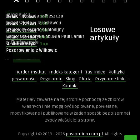
Pałac w Złakowie
Sławno = Schlawe
Sprawdziłem popularne Jackowo w
0.0
Sławno = Schlawe
Jarosławcu
Pałac i gospoda w Pieszczu
0.0
Sławno = Schlawe
0
ZŁAKOWO
Przedszkole w Jarosławcu
0.0
Sławno = Schlawe
0
JAROSŁAWIEC
Losowe
Dziecięcy ośrodek kolonijny
0.0
Sławno = Schlawe
0
PIESZCZ
artykuły
Pomorska fabryka obuwia Paul Lamke
0.0
Sławno = Schlawe
0
JAROSŁAWIEC
w Chudaczewie
O. W. R. Bałtyk
0.0
Sławno = Schlawe
0
JAROSŁAWIEC
Pozdrowienia z Wilkowic
0
CHUDACZEWO
0
JAROSŁAWIEC
0
WILKOWICE
Herder-Institut
-
Indeks kategorii
-
Tag Index
-
Polityka
0
JAROSŁAWIEC
prywatności
-
Regulamin
-
Skup
-
Oferta
-
Przydatne linki
-
Kontakt
0.0
Sławno = Schlawe
Materiały zawarte na tej stronie pochodzą ze zbiorów
Jarosławiec Brzeg morski
własnych i nie mogą być kopiowane, powielane,
modyfikowane i publikowane w żaden sposób bez pisemnej
zgody właściciela strony.
0
STANIEWICE
Copyright © 2019 - 2026
postomino.com.pl
. All rights