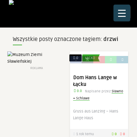
☰
Wszystkie posty oznaczone tagiem:
drzwi
0
ŁĄCKO
REKLAMA
Dom Hans Lange w
Łącku
0.0
Napisane przez
Sławno
= Schlawe
Gruss aus Lanzing – Hans
Lange Haus
1 rok temu
0
0