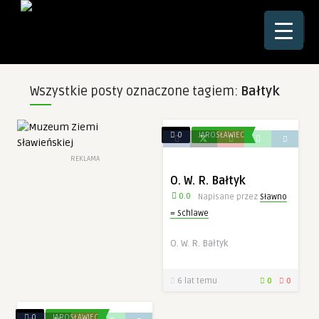
☰
Wszystkie posty oznaczone tagiem:
Bałtyk
0
JAROSŁAWIEC
REKLAMA
O. W. R. Bałtyk
0.0
Napisane przez
Sławno
= Schlawe
O. W. R. Bałtyk
6 lat temu
0
0
0
JAROSŁAWIEC