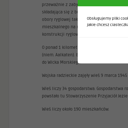
przeważnie z zabytkowych budynków. Interes
składająca się z budynku mieszkalnego z 186
Obsługujemy pliki cooki
obory ryglowej także krytej strzechą. Najl
jakie chcesz ciasteczka
mieszkalnego na rzucie kwadratu i stojąca
konstrukcji ryglowej.
O ponad 1 kilometr od wsi na północny zach
(niem. Aalkaten). Była tam zagroda chłopska
do Wicka Morskiego.
Wojska radzieckie zajęły wieś 9 marca 1945
Wieś liczy 34 gospodarstwa. Gospodarstwa r
powstało tu Stowarzyszenie Przyjaciół Jezie
Wieś liczy około 190 mieszkańców.