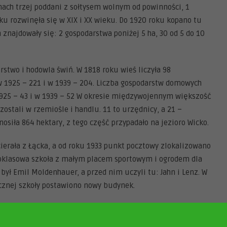
nach trzej poddani z sołtysem wolnym od powinności, 1
ku rozwinęła się w XIX i XX wieku. Do 1920 roku kopano tu
 znajdowały się: 2 gospodarstwa poniżej 5 ha, 30 od 5 do 10
rstwo i hodowla świń. W 1818 roku wieś liczyła 98
w 1925 – 221 i w 1939 – 204. Liczba gospodarstw domowych
 1925 – 43 i w 1939 – 52 W okresie międzywojennym większość
zostali w rzemiośle i handlu. 11 to urzędnicy, a 21 –
osiła 864 hektary, z tego część przypadało na jezioro Wicko.
cierała z Łącka, a od roku 1933 punkt pocztowy zlokalizowano
oklasowa szkoła z małym placem sportowym i ogrodem dla
ył Emil Moldenhauer, a przed nim uczyli tu: Jahn i Lenz. W
ecznej szkoły postawiono nowy budynek.
arafii w Łącku. Wieś jest wielodrożnicą, która powstała przy
się na zachodnim krańcu. Zabudowa wioski składa się