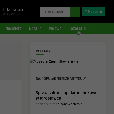
Jackowo
Muzeum
SKLEP RYBNY
Naćmierz
Nosalin
Pałowo
Pozostałe
REKLAMA
NAJPOPULARNIEJSZE ARTYKUŁY
Sprawdziłem popularne Jackowo
w Jarosławcu
Napisane przez
Sławno = Schlawe