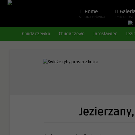
Home
Galeri
STRONA GŁÓWNA
GMINA POST
Chudaczewko
Chudaczewo
Jarosławiec
Jezi
Jezierzany