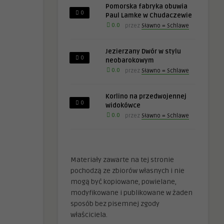
Pomorska fabryka obuwia
0
Paul Lamke w Chudaczewie
0.0
przez
Sławno = Schlawe
Jezierzany Dwór w stylu
0
neobarokowym
0.0
przez
Sławno = Schlawe
Korlino na przedwojennej
0
widokówce
0.0
przez
Sławno = Schlawe
Materiały zawarte na tej stronie
pochodzą ze zbiorów własnych i nie
mogą być kopiowane, powielane,
modyfikowane i publikowane w żaden
sposób bez pisemnej zgody
właściciela.