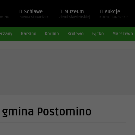
a
Schlawe
Muzeum
Aukcje
OMINO
POWIAT SŁAWIEŃSKI
Ziemi Sławieńskiej
KOLEKCJONERSKIE
erzany
Karsino
Korlino
Królewo
Łącko
Marszewo
, gmina Postomino