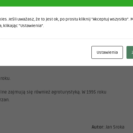
ująca jest zagroda nr 16 – w środkowej części wsi –
0 roku w konstrukcji ryglowej, krytego strzechą, stodoły i
es. Jeśli uważasz, że to jest ok, po prostu kliknij "Akceptuj wszystko".
iczniejszą grupę stanowią zagrody złożone z ryglowego domu
, klikając "Ustawienia".
 obok stodoła z oborą częściowo murowaną, a częściowo w
ód przy drodze do Jarosławca znajdowała się dawniej Głownica
Ustawienia
 i chętnie odwiedzana gospoda. W Głownicy odchodziła droga
 roku.
olne zajmują się również agroturystyką. W 1995 roku
rzan.
Autor:
Jan Sroka