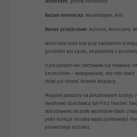
Jezierzany
, gmina Postomino
Nazwa niemiecka:
Neuenhagen, Amt
Nazwy przejściowe:
Jeziorno, Jeziorzany, W
Jezierzany wieś leży przy zachodnim brzegu
gruntami wsi Łącko, od południa z gruntam
O początkach wsi zachowało się niewiele inf
szczecińsko – wołogowskiej, aby móc łowić 
mógł już istnieć folwark książęcy.
Majątek położony na południowym brzegu jez
światowej dzierżawcą był Fritz Taucher. D
dobudowano skrzydło wschodnie (dwór znajdu
pełni funkcje ośrodka wypoczynkowego). Pa
pierwotnego kształtu.