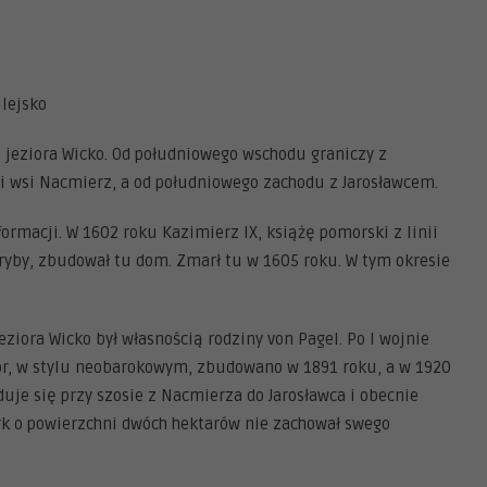
ilejsko
 jeziora Wicko. Od południowego wschodu graniczy z
i wsi Nacmierz, a od południowego zachodu z Jarosławcem.
ormacji. W 1602 roku Kazimierz IX, książę pomorski z linii
ryby, zbudował tu dom. Zmarł tu w 1605 roku. W tym okresie
iora Wicko był własnością rodziny von Pagel. Po I wojnie
wór, w stylu neobarokowym, zbudowano w 1891 roku, a w 1920
je się przy szosie z Nacmierza do Jarosławca i obecnie
rk o powierzchni dwóch hektarów nie zachował swego