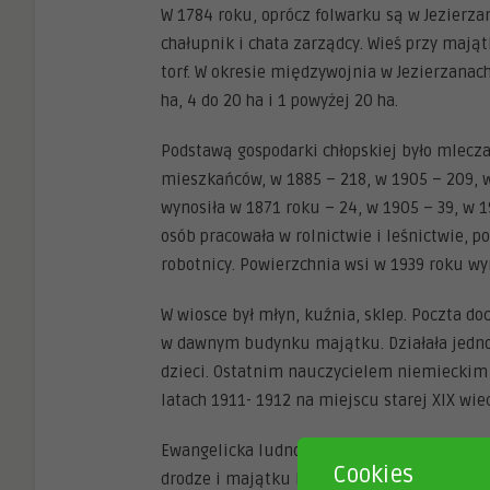
W 1784 roku, oprócz folwarku są w Jezierza
chałupnik i chata zarządcy. Wieś przy mająt
torf. W okresie międzywojnia w Jezierzanach
ha, 4 do 20 ha i 1 powyżej 20 ha.
Podstawą gospodarki chłopskiej było mlecza
mieszkańców, w 1885 – 218, w 1905 – 209, 
wynosiła w 1871 roku – 24, w 1905 – 39, w
osób pracowała w rolnictwie i leśnictwie, po
robotnicy. Powierzchnia wsi w 1939 roku wyn
W wiosce był młyn, kuźnia, sklep. Poczta do
w dawnym budynku majątku. Działała jedn
dzieci. Ostatnim nauczycielem niemieckim b
latach 1911- 1912 na miejscu starej XIX wi
Ewangelicka ludność Jezierzan należała do p
Cookies
drodze i majątku książęcym, znajdującym 