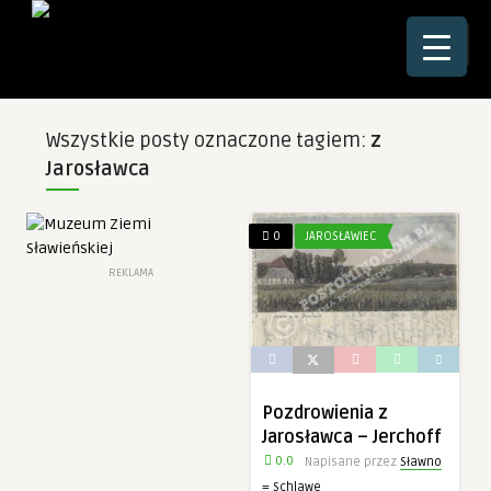
☰
Wszystkie posty oznaczone tagiem:
z
Jarosławca
0
JAROSŁAWIEC
REKLAMA
Pozdrowienia z
Jarosławca – Jerchoff
0.0
Napisane przez
Sławno
= Schlawe