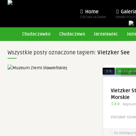
Home
Galeri
STRONA GŁÓWNA
GMINA POST
Chudaczewko
Chudaczewo
Jarosławiec
Jezi
Wszystkie posty oznaczone tagiem:
Vietzker See
0
WICKO MOR
Vietzker S
Morskie
0.0
Napisan
Vietzker Stra
10 miesięcy 