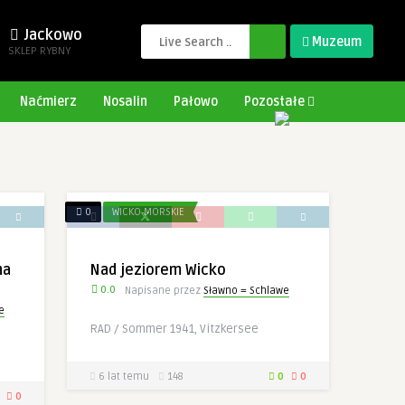
Jackowo
Muzeum
SKLEP RYBNY
Naćmierz
Nosalin
Pałowo
Pozostałe
0
WICKO MORSKIE
na
Nad jeziorem Wicko
0.0
Napisane przez
Sławno = Schlawe
e
RAD / Sommer 1941, Vitzkersee
6 lat temu
148
0
0
0