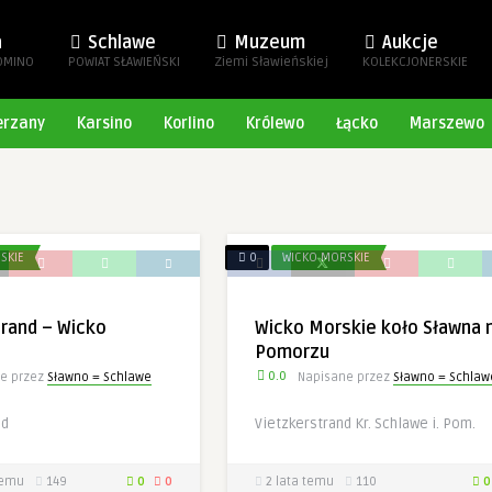
a
Schlawe
Muzeum
Aukcje
OMINO
POWIAT SŁAWIEŃSKI
Ziemi Sławieńskiej
KOLEKCJONERSKIE
erzany
Karsino
Korlino
Królewo
Łącko
Marszewo
SKIE
0
WICKO MORSKIE
trand – Wicko
Wicko Morskie koło Sławna 
Pomorzu
0.0
e przez
Sławno = Schlawe
Napisane przez
Sławno = Schlaw
nd
Vietzkerstrand Kr. Schlawe i. Pom.
temu
149
0
0
2 lata temu
110
0