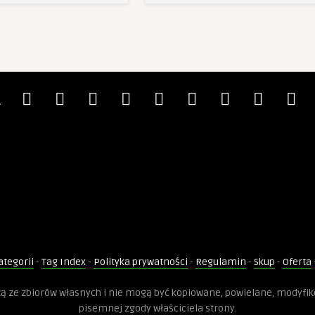
ategorii
-
Tag Index
-
Polityka prywatności
-
Regulamin
-
Skup
-
Oferta
dzą ze zbiorów własnych i nie mogą być kopiowane, powielane, modyfi
pisemnej zgody właściciela strony.