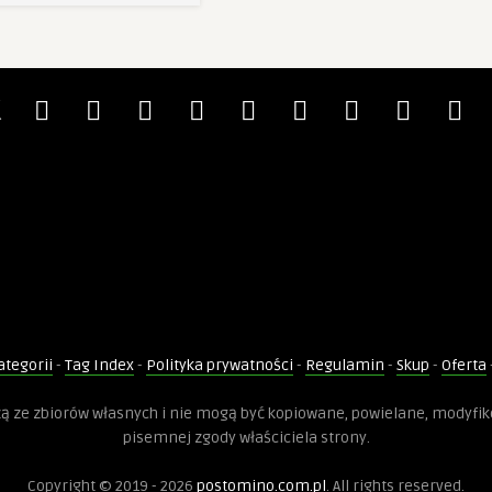
ategorii
-
Tag Index
-
Polityka prywatności
-
Regulamin
-
Skup
-
Oferta
dzą ze zbiorów własnych i nie mogą być kopiowane, powielane, modyfi
pisemnej zgody właściciela strony.
Copyright © 2019 - 2026
postomino.com.pl
. All rights reserved.