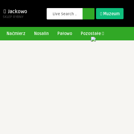
Jackowo
Muzeum
SKLEP RYBNY
Naćmierz
Nosalin
Pałowo
Pozostałe