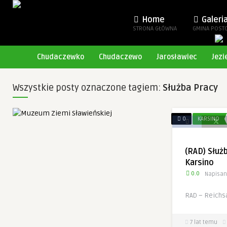
Home
Galeri
STRONA GŁÓWNA
GMINA POST
Chudaczewko
Chudaczewo
Jarosławiec
Jezi
Wszystkie posty oznaczone tagiem:
Służba Pracy
0
KARSINO
(RAD) Służ
Karsino
0.0
Napisan
RAD – Reichs
7 lat temu