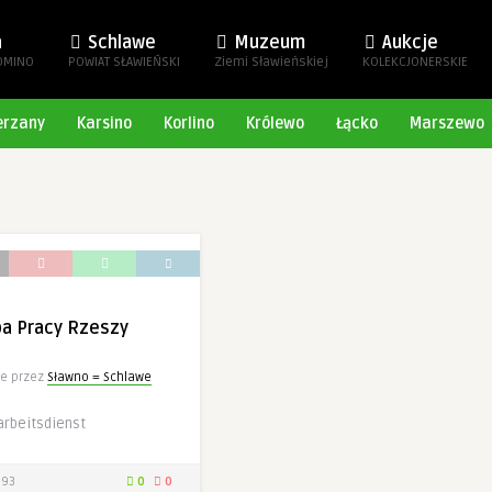
a
Schlawe
Muzeum
Aukcje
OMINO
POWIAT SŁAWIEŃSKI
Ziemi Sławieńskiej
KOLEKCJONERSKIE
erzany
Karsino
Korlino
Królewo
Łącko
Marszewo
ba Pracy Rzeszy
e przez
Sławno = Schlawe
arbeitsdienst
93
0
0