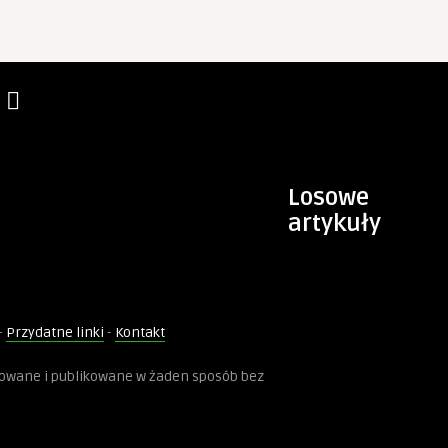
Losowe
artykuły
-
Przydatne linki
-
Kontakt
kowane i publikowane w żaden sposób bez