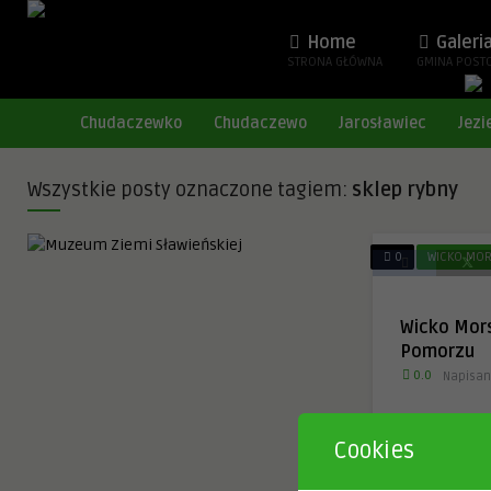
Home
Galeri
STRONA GŁÓWNA
GMINA POST
Chudaczewko
Chudaczewo
Jarosławiec
Jezi
Wszystkie posty oznaczone tagiem:
sklep rybny
0
WICKO MOR
Wicko Mors
Pomorzu
0.0
Napisan
Vietzkerstrand
Cookies
2 lata temu