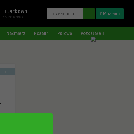
Jackowo
Muzeum
SKLEP RYBNY
Naćmierz
Nosalin
Pałowo
Pozostałe
e
0