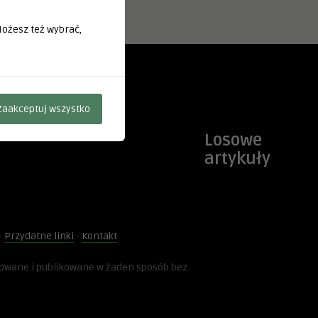
 Możesz też wybrać,
Zaakceptuj wszystko
Losowe
artykuły
-
Przydatne linki
-
Kontakt
kowane i publikowane w żaden sposób bez