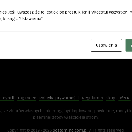
es. Jeśli uważasz, że to jest ok, po prostu kliknij "Akceptuj wszystko".
, klikając "Ustawienia".
Ustawienia
ategorii
-
Tag Index
-
Polityka prywatności
-
Regulamin
-
Skup
-
Oferta
dzą ze zbiorów własnych i nie mogą być kopiowane, powielane, modyfi
pisemnej zgody właściciela strony.
Copyright © 2019 - 2026
postomino.com.pl
. All rights reserved.