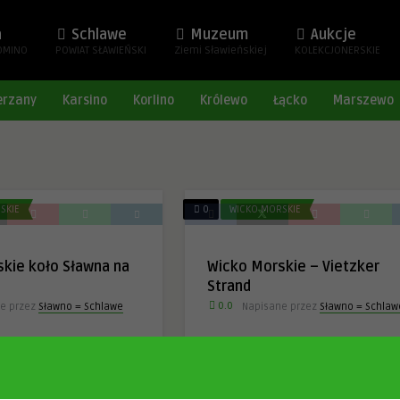
a
Schlawe
Muzeum
Aukcje
OMINO
POWIAT SŁAWIEŃSKI
Ziemi Sławieńskiej
KOLEKCJONERSKIE
erzany
Karsino
Korlino
Królewo
Łącko
Marszewo
SKIE
0
WICKO MORSKIE
kie koło Sławna na
Wicko Morskie – Vietzker
Strand
0.0
e przez
Sławno = Schlawe
Napisane przez
Sławno = Schlaw
 Kr. Schlawe i. Pom.
Vietzker Strand
111
0
0
4 lata temu
171
0