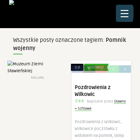
☰
Wszystkie posty oznaczone tagiem:
Pomnik
wojenny
0
WILKOWICE
REKLAMA
Pozdrowienia z
Wilkowic
0.0
Napisane przez
Sławno
= Schlawe
Pozdrowienia z Wilkowic,
Wilkowice pocztówka z
widokiem na pomnik, sklep