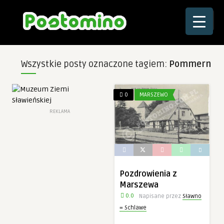
☰
Wszystkie posty oznaczone tagiem:
Pommern
0
MARSZEWO
REKLAMA
Pozdrowienia z
Marszewa
0.0
Napisane przez
Sławno
= Schlawe