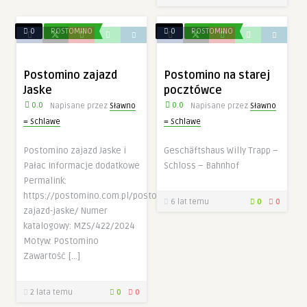
Konieczne
Te pliki cookie
0
POSTOMINO
0
POSTOMINO
nie są
opcjonalne. Są
one potrzebne
Postomino zajazd
Postomino na starej
do
funkcjonowania
Jaske
pocztówce
strony
0.0
0.0
Napisane przez
Sławno
Napisane przez
Sławno
internetowej.
= Schlawe
= Schlawe
Postomino zajazd Jaske i
Geschäftshaus Willy Trapp –
Statystyka
Pałac Informacje dodatkowe
Schloss – Bahnhof
Abyśmy mogli
poprawić
Permalink:
funkcjonalność
https://postomino.com.pl/postomino-
i strukturę
6 lat temu
0
0
zajazd-jaske/ Numer
strony
internetowej,
katalogowy: MZS/422/2024
na podstawie
Motyw: Postomino
tego, jak
Zawartość […]
strona jest
używana.
2 lata temu
0
0