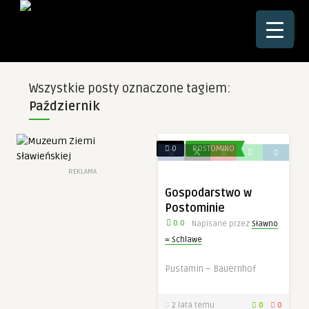
☰
Wszystkie posty oznaczone tagiem:
Październik
0
POSTOMINO
REKLAMA
Gospodarstwo w
Postominie
0.0
Napisane przez
Sławno
= Schlawe
Pustamin – Bauernhof
2 lata temu
0
0