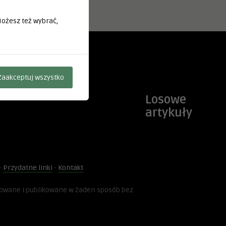
 Możesz też wybrać,
Zaakceptuj wszystko
Losowe
artykuły
-
Przydatne linki
-
Kontakt
kowane i publikowane w żaden sposób bez