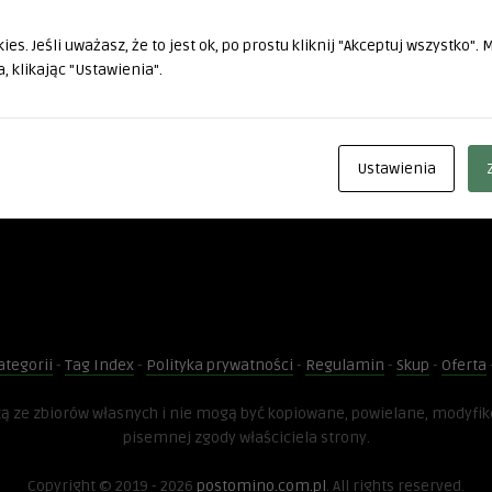
es. Jeśli uważasz, że to jest ok, po prostu kliknij "Akceptuj wszystko".
, klikając "Ustawienia".
Ustawienia
ategorii
-
Tag Index
-
Polityka prywatności
-
Regulamin
-
Skup
-
Oferta
dzą ze zbiorów własnych i nie mogą być kopiowane, powielane, modyfi
pisemnej zgody właściciela strony.
Copyright © 2019 - 2026
postomino.com.pl
. All rights reserved.