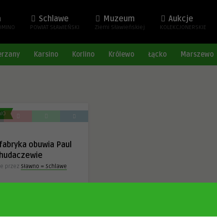
a
Schlawe
Muzeum
Aukcje
OMINO
POWIAT SŁAWIEŃSKI
Ziemi Sławieńskiej
KOLEKCJONERSKIE
erzany
Karsino
Korlino
Królewo
Łącko
Marszewo
WO
abryka obuwia Paul
hudaczewie
e przez
Sławno = Schlawe
nberg krs. Schlawe i. Pom.
emu
249
0
0