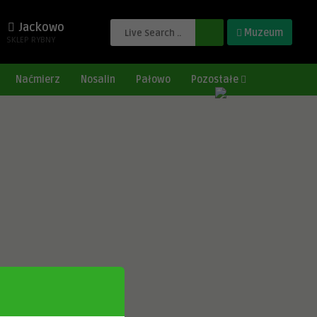
Jackowo
Muzeum
SKLEP RYBNY
Naćmierz
Nosalin
Pałowo
Pozostałe