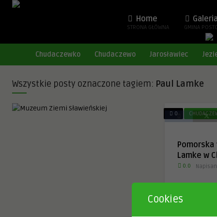
Home
Galeri
STRONA GŁÓWNA
GMINA POST
Chudaczewko
Chudaczewo
Jarosławiec
Jezi
Wszystkie posty oznaczone tagiem:
Paul Lamke
0
CHUDACZE
Pomorska f
Lamke w C
0.0
Napisan
Gruss aus Ren
Cookies
6 miesięcy t