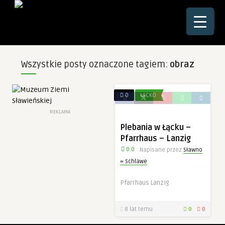
☰
Wszystkie posty oznaczone tagiem:
obraz
0
ŁĄCKO
REKLAMA
Plebania w Łącku –
Pfarrhaus – Lanzig
0.0
Napisane przez
Sławno
= Schlawe
Pfarrhaus Lanzig
8 lat temu
0
0