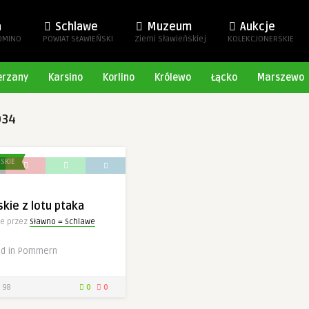
a
Schlawe
Muzeum
Aukcje
OMINO
POWIAT SŁAWIEŃSKI
Ziemi Sławieńskiej
KOLEKCJONERSKIE
erzany
Karsino
Korlino
Królewo
Łącko
Marszewo
034
SKIE
kie z lotu ptaka
e przez
Sławno = Schlawe
nd in Pommern
98
0
0