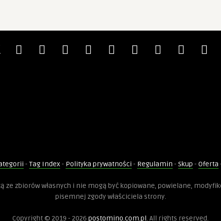
ategorii
-
Tag Index
-
Polityka prywatności
-
Regulamin
-
Skup
-
Oferta
dzą ze zbiorów własnych i nie mogą być kopiowane, powielane, modyfi
pisemnej zgody właściciela strony.
Copyright © 2019 - 2026
postomino.com.pl
. All rights reserved.