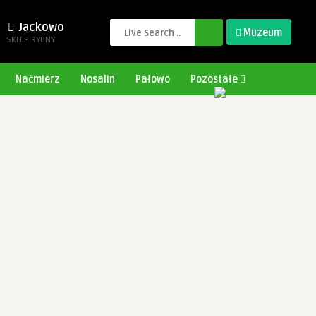
Jackowo
Muzeum
SKLEP RYBNY
Naćmierz
Nosalin
Pałowo
Pozostałe