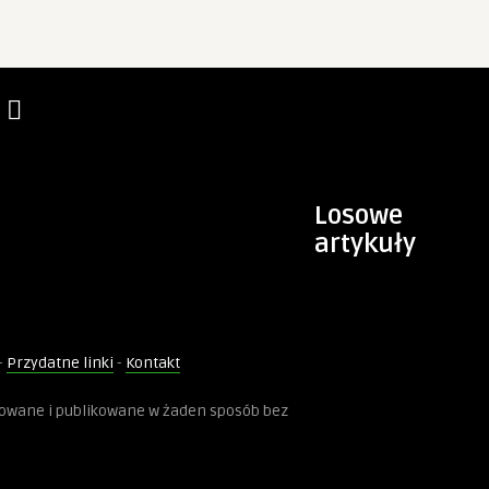
Losowe
artykuły
-
Przydatne linki
-
Kontakt
kowane i publikowane w żaden sposób bez