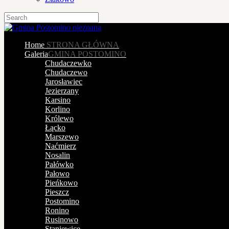
Home
STRONA GŁÓWNA
Galeria
GMINA POSTOMINO
Chudaczewko
Chudaczewo
Jarosławiec
Jezierzany
Karsino
Korlino
Królewo
Łącko
Marszewo
Naćmierz
Nosalin
Pałówko
Pałowo
Pieńkowo
Pieszcz
Postomino
Ronino
Rusinowo
Staniewice