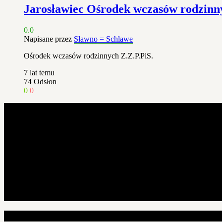
Jarosławiec Ośrodek wczasów rodzinn
0.0
Napisane przez
Sławno = Schlawe
Ośrodek wczasów rodzinnych Z.Z.P.PiS.
7 lat temu
74
Odsłon
0
0
Losowe artykuły