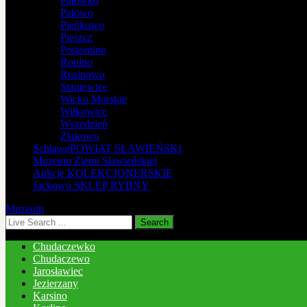
Pałówko
Pałowo
Pieńkowo
Pieszcz
Postomino
Ronino
Rusinowo
Staniewice
Wicko Morskie
Wilkowice
Wszedzień
Złakowo
Schlawe
POWIAT SŁAWIEŃSKI
Muzeum
Ziemi Sławieńskiej
Aukcje
KOLEKCJONERSKIE
Jackowo
SKLEP RYBNY
Muzeum
Chudaczewko
Chudaczewo
Jarosławiec
Jezierzany
Karsino