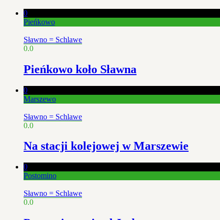
0
Pieńkowo
Sławno = Schlawe
0.0
Pieńkowo koło Sławna
0
Marszewo
Sławno = Schlawe
0.0
Na stacji kolejowej w Marszewie
0
Postomino
Sławno = Schlawe
0.0