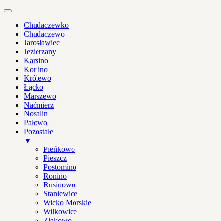
Chudaczewko
Chudaczewo
Jarosławiec
Jezierzany
Karsino
Korlino
Królewo
Łącko
Marszewo
Naćmierz
Nosalin
Pałowo
Pozostałe
▼
Pieńkowo
Pieszcz
Postomino
Ronino
Rusinowo
Staniewice
Wicko Morskie
Wilkowice
Złakowo