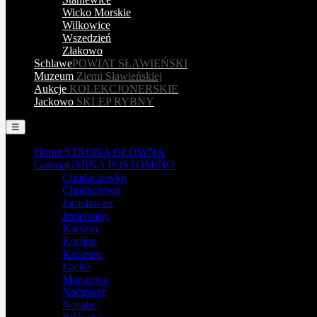
Wicko Morskie
Wilkowice
Wszedzień
Złakowo
Schlawe
POWIAT SŁAWIEŃSKI
Muzeum
Ziemi Sławieńskiej
Aukcje
KOLEKCJONERSKIE
Jackowo
SKLEP RYBNY
☰
Home
STRONA GŁÓWNA
Galeria
GMINA POSTOMINO
Chudaczewko
Chudaczewo
Jarosławiec
Jezierzany
Karsino
Korlino
Królewo
Łącko
Marszewo
Naćmierz
Nosalin