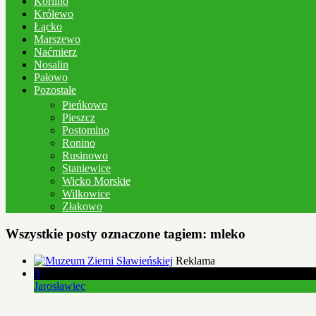
Korlino
Królewo
Łącko
Marszewo
Naćmierz
Nosalin
Pałowo
Pozostałe
Pieńkowo
Pieszcz
Postomino
Ronino
Rusinowo
Staniewice
Wicko Morskie
Wilkowice
Złakowo
Wszystkie posty oznaczone tagiem:
mleko
Reklama
0
Jarosławiec