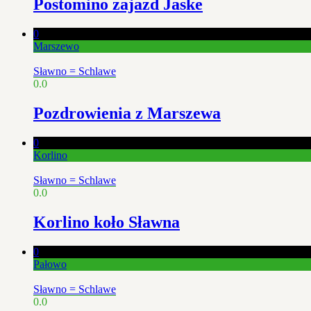
Postomino zajazd Jaske
0
Marszewo
Sławno = Schlawe
0.0
Pozdrowienia z Marszewa
0
Korlino
Sławno = Schlawe
0.0
Korlino koło Sławna
0
Pałowo
Sławno = Schlawe
0.0