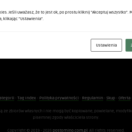
es. Jeśli uważasz, że to jest ok, po prostu kliknij "Akceptuj wszystko".
, klikając "Ustawienia".
Ustawienia
ategorii
-
Tag Index
-
Polityka prywatności
-
Regulamin
-
Skup
-
Oferta
dzą ze zbiorów własnych i nie mogą być kopiowane, powielane, modyfi
pisemnej zgody właściciela strony.
Copyright © 2019 - 2026
postomino.com.pl
. All rights reserved.