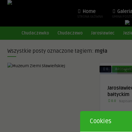
Home
Galeri
STRONA GŁÓWNA
GMINA POST
Chudaczewko
Chudaczewo
Jarosławiec
Jezi
Wszystkie posty oznaczone tagiem:
mgła
0
JAROSŁAWI
Jarosławi
bałtyckim
0.0
Napisan
Jarosławiec 
Cookies
7 lat temu