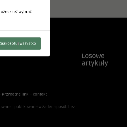
 Możesz też wybrać,
Zaakceptuj wszystko
Losowe
artykuły
-
Przydatne linki
-
Kontakt
kowane i publikowane w żaden sposób bez