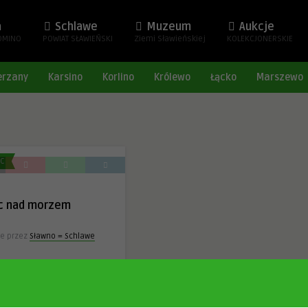
a
Schlawe
Muzeum
Aukcje
OMINO
POWIAT SŁAWIEŃSKI
Ziemi Sławieńskiej
KOLEKCJONERSKIE
erzany
Karsino
Korlino
Królewo
Łącko
Marszewo
EC
ec nad morzem
e przez
Sławno = Schlawe
– Nad morzem
142
0
0