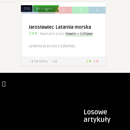
0
JAROSŁAWIEC
Jarosławiec Latarnia morska
0.0
Napisane przez
Sławno = Schlawe
Latarnia przy ulicy Szkolnej
8 lat temu
62
0
0
Losowe
artykuły