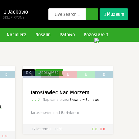
Jackowo
Muzeum
SKLEP RYBNY
Naćmierz
Nosalin
Pałowo
Pozostałe
0
JAROSŁAWIEC
Jarosławiec Nad Morzem
0.0
Napisane przez
Sławno = Schlawe
e
Jarosławiec nad Bałtykiem
7 lat temu
136
0
0
0