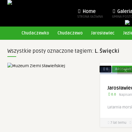
Home
Galeri
STRONA GŁÓWNA
GMINA POST
Chudaczewko
Chudaczewo
Jarosławiec
Jezi
Wszystkie posty oznaczone tagiem:
L. Święcki
0
JAROSŁAWI
Jarosławie
0.0
Napisan
Latarnia mors
7 lat temu