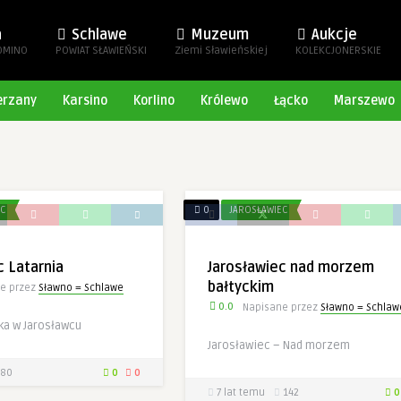
a
Schlawe
Muzeum
Aukcje
OMINO
POWIAT SŁAWIEŃSKI
Ziemi Sławieńskiej
KOLEKCJONERSKIE
erzany
Karsino
Korlino
Królewo
Łącko
Marszewo
EC
0
JAROSŁAWIEC
c Latarnia
Jarosławiec nad morzem
bałtyckim
e przez
Sławno = Schlawe
0.0
Napisane przez
Sławno = Schlaw
ka w Jarosławcu
Jarosławiec – Nad morzem
80
0
0
7 lat temu
142
0