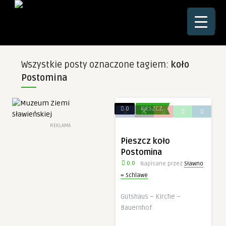
☰
Wszystkie posty oznaczone tagiem:
koło
Postomina
0
PIESZCZ
REKLAMA
Pieszcz koło
Postomina
0.0
Napisane przez
Sławno
= Schlawe
Gutshaus – Kirche –
Bauernhof