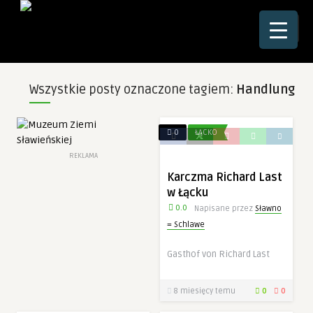
☰
Wszystkie posty oznaczone tagiem:
Handlung
0
ŁĄCKO
REKLAMA
Karczma Richard Last
w Łącku
0.0
Napisane przez
Sławno
= Schlawe
Gasthof von Richard Last
8 miesięcy temu
0
0