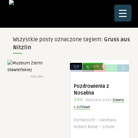
☰
Wszystkie posty oznaczone tagiem:
Gruss aus
Nitzlin
0
NOSALIN
REKLAMA
Pozdrowienia z
Nosalina
0.0
Napisane przez
Sławno
= Schlawe
Dorfansicht – Gasthaus
Robert Burke – Schule